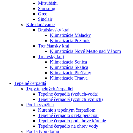
Mitsubishi
Samsung
Gree
Sinclair
Kde dodávame
Bratislavský kraj
Klimatizácie Malacky
Klimatizácia Pezinok
Trenčiansky kraj
Klimatizácia Nové Mesto nad Váhom
Trnavský kraj
Klimatizácia Senica
Klimatizácia Skalica
Klimatizácie Piešťany
Klimatizácie Trnava
Tepelné čerpadlá
Typy tepelných čerpadiel
Tepelné čerpadlá (vzduch-voda)
Tepelné čerpadlá (vzduch-vzduch)
Podľa využitia
Kúrenie s tepelným čerpadlom
Tepelné čerpadlo s rekuperáciou
Tepelné čerpadlo podlahové kúrenie
Tepelné čerpadlo na ohrev vody
Podľa typu domu