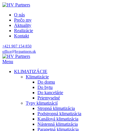
O nás
Prečo my
Aktuality
Realizácie
Kontakt
+421 907 154 850
office@hvpartners.sk
Menu
KLIMATIZÁCIE
Klimatizácie
Do domu
Do bytu
Do kancelárie
Priemyselné
Typy klimatizácií
Stropná klimatizácia
Podstropná klimatizácia
Kanálová klimatizácia
Nástenná klimatizácia
Parapetná klimatizácia