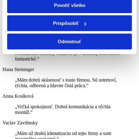
Ľubica Konečná
Povoliť všetko
„Prispôsobili sa mojim časovým možnostiam na 100 %,
vrátane soboty. Práca odvedená ne jednotku. Seriózny a
Prispôsobiť
profesionálny prístup.“
Milan Orth
Odmietnuť
„Profesionálne vystupovanie, príjemné a milé.
Neskutočne ochotný ľudia čo je v dnešnej dobe niečo
fantastické.“
Hana Steininger
„Mám dobrú skúsenosť s touto firmou. Sú ustretoví,
rýchla, odborná a hlavne čistá práca.“
Anna Kosíková
„Veľká spokojnosť. Dobrá komunikácia a rýchla
montáž.“
Vaclav Zavilinsky
„Mám už druhú klimatizaciu od tejto firmy a som
maximálne spokojný.“