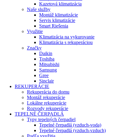
Kazetová klimatizácia
Naše služby
Montáž klimatizácie
Servis klimatizácie
Smart Riešenia
Využitie
Klimatizácia na vykurovanie
Klimatizácia s rekuperáciou
Značky
Daikin
Toshiba
Mitsubishi
Samsung
Gree
Sinclair
REKUPERÁCIE
Rekuperácia do domu
Montáž rekuperácie
Lokálne rekuperácie
Rozvody rekuperácie
TEPELNÉ ČERPADLÁ
Typy tepelných čerpadiel
Tepelné čerpadlá (vzduch-voda)
Tepelné čerpadlá (vzduch-vzduch)
Podľa využitia