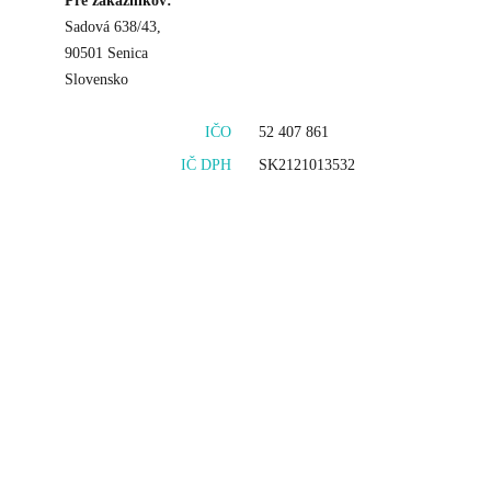
Pre zákazníkov:
Sadová 638/43,
90501 Senica
Slovensko
IČO
52 407 861
IČ DPH
SK2121013532