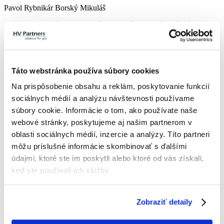
Pavol Rybnikár
Borský Mikuláš
„Super prístup. Kvalitná a odborná konzultácia, čistá
práca. Doporučujem každému.“
Radoslav Mareček
„Sme maximalne spokojní. Super prístup, rýchle
Táto webstránka používa súbory cookies
dodanie, profesionálna a čistá montáž.“
Na prispôsobenie obsahu a reklám, poskytovanie funkcií
Zuzana Jankovičová
sociálnych médií a analýzu návštevnosti používame
súbory cookie. Informácie o tom, ako používate naše
„Ďakujeme za odborné poradenstvo, profesionálny
prístup, ústretovosť pri dohodnutých termínoch
webové stránky, poskytujeme aj našim partnerom v
montáže. Určite odporúčame.“
oblasti sociálnych médií, inzercie a analýzy. Títo partneri
Lenka Samková
môžu príslušné informácie skombinovať s ďalšími
údajmi, ktoré ste im poskytli alebo ktoré od vás získali,
„Super prístup, komunikácia a rýchlosť vybavenia.“
keď ste používali ich služby.
Ján Hajdučko
„Sme veľmi spokojní, profesionálny prístup,
Zobraziť detaily
poradenstvo, rýchla realizácia, kvalitná a odborná
práca.“