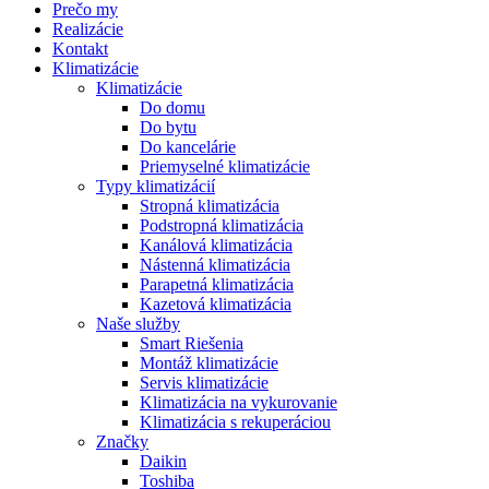
Prečo my
Realizácie
Kontakt
Klimatizácie
Klimatizácie
Do domu
Do bytu
Do kancelárie
Priemyselné klimatizácie
Typy klimatizácií
Stropná klimatizácia
Podstropná klimatizácia
Kanálová klimatizácia
Nástenná klimatizácia
Parapetná klimatizácia
Kazetová klimatizácia
Naše služby
Smart Riešenia
Montáž klimatizácie
Servis klimatizácie
Klimatizácia na vykurovanie
Klimatizácia s rekuperáciou
Značky
Daikin
Toshiba