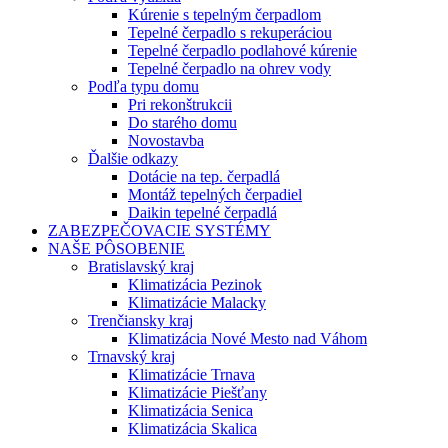
Kúrenie s tepelným čerpadlom
Tepelné čerpadlo s rekuperáciou
Tepelné čerpadlo podlahové kúrenie
Tepelné čerpadlo na ohrev vody
Podľa typu domu
Pri rekonštrukcii
Do starého domu
Novostavba
Ďalšie odkazy
Dotácie na tep. čerpadlá
Montáž tepelných čerpadiel
Daikin tepelné čerpadlá
ZABEZPEČOVACIE SYSTÉMY
NAŠE PÔSOBENIE
Bratislavský kraj
Klimatizácia Pezinok
Klimatizácie Malacky
Trenčiansky kraj
Klimatizácia Nové Mesto nad Váhom
Trnavský kraj
Klimatizácie Trnava
Klimatizácie Piešťany
Klimatizácia Senica
Klimatizácia Skalica