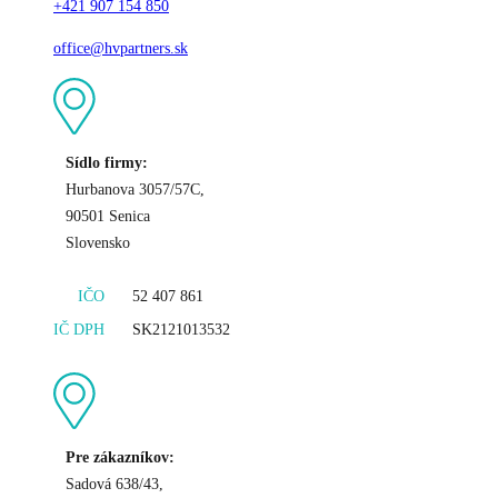
+421 907 154 850
office@hvpartners.sk
Sídlo firmy:
Hurbanova 3057/57C,
90501 Senica
Slovensko
IČO
52 407 861
IČ DPH
SK2121013532
Pre zákazníkov:
Sadová 638/43,