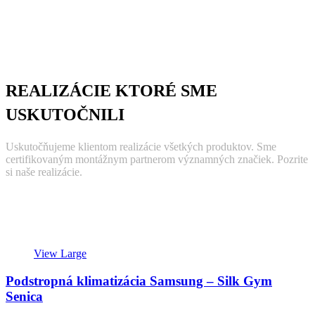
REALIZÁCIE KTORÉ SME
USKUTOČNILI
Uskutočňujeme klientom realizácie všetkých produktov. Sme
certifikovaným montážnym partnerom významných značiek. Pozrite
si naše realizácie.
View Large
Podstropná klimatizácia Samsung – Silk Gym
Senica