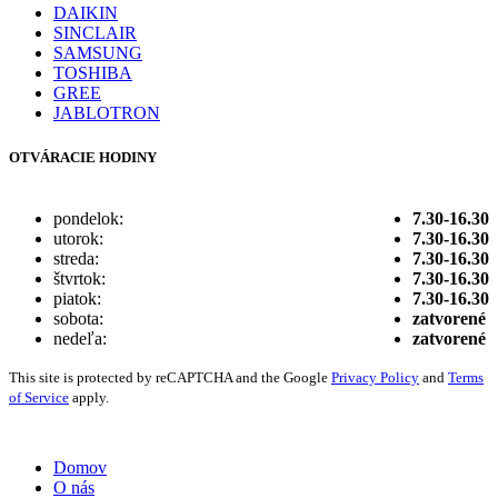
DAIKIN
SINCLAIR
SAMSUNG
TOSHIBA
GREE
JABLOTRON
OTVÁRACIE HODINY
pondelok:
7.30-16.30
utorok:
7.30-16.30
streda:
7.30-16.30
štvrtok:
7.30-16.30
piatok:
7.30-16.30
sobota:
zatvorené
nedeľa:
zatvorené
This site is protected by reCAPTCHA and the Google
Privacy Policy
and
Terms
of Service
apply.
Vytvorené digitálnou agentúrou
Wink & Nod
© 2021
Domov
O nás