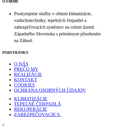
O FIRME
Poskytujeme služby v oblasti klimatizácie,
vzduchotechniky, tepelných čerpadiel a
zabezpečovacích systémov na celom území
Západného Slovenska s primárnym pôsobením
na Záhorí.
PODSTRÁNKY
O NÁS
PREČO MY
REALIZÁCIE
KONTAKT
COOKIES
OCHRANA OSOBNÝCH ÚDAJOV
KLIMATIZÁCIE
TEPELNÉ ČERPADLÁ
REKUPERÁCIE
ZABEZPEČOVACIE S.
a