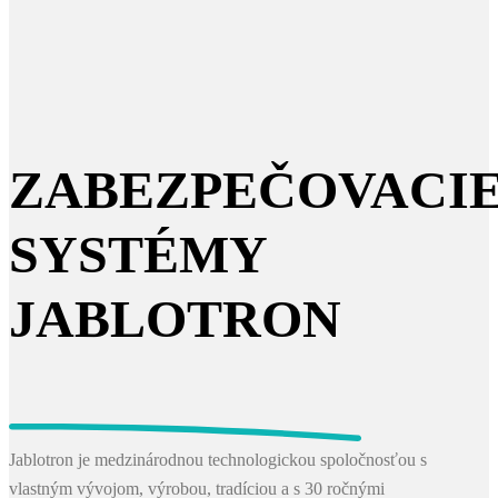
ZABEZPEČOVACI
SYSTÉMY
JABLOTRON
Jablotron je medzinárodnou technologickou spoločnosťou s
vlastným vývojom, výrobou, tradíciou a s 30 ročnými