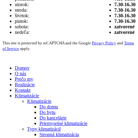
utorok:
7.30-16.30
streda:
7.30-16.30
štvrtok:
7.30-16.30
piatok:
7.30-16.30
sobota:
zatvorené
nedeľa:
zatvorené
This site is protected by reCAPTCHA and the Google
Privacy Policy
and
Terms
of Service
apply.
Vytvorené digitálnou agentúrou
Wink & Nod
© 2021
Domov
O nás
Prečo my
Realizácie
Kontakt
Klimatizácie
Klimatizácie
Do domu
Do bytu
Do kancelárie
Priemyselné klimatizácie
Typy klimatizácií
Stropná klimatizácia