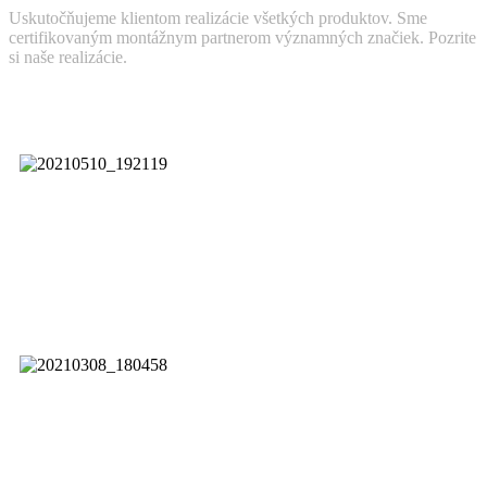
Uskutočňujeme klientom realizácie všetkých produktov. Sme
certifikovaným montážnym partnerom významných značiek. Pozrite
si naše realizácie.
Galanta
Montáž
Rekuperácie
JABLOTRON
H. Orešany
Montáž
Rekuperácie