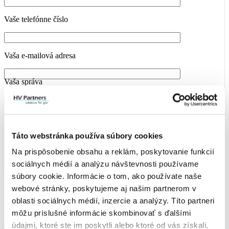
Vaše telefónne číslo
Vaša e-mailová adresa
Vaša správa
Táto webstránka používa súbory cookies
Na prispôsobenie obsahu a reklám, poskytovanie funkcií
sociálnych médií a analýzu návštevnosti používame
súbory cookie. Informácie o tom, ako používate naše
webové stránky, poskytujeme aj našim partnerom v
Vaše osobné údaje spracúvame za účelom vybavenia Vašej
požiadavky. Viac informácií nájdete v
Zásadách ochrany osobných
oblasti sociálnych médií, inzercie a analýzy. Títo partneri
údajov
.
môžu príslušné informácie skombinovať s ďalšími
údajmi, ktoré ste im poskytli alebo ktoré od vás získali,