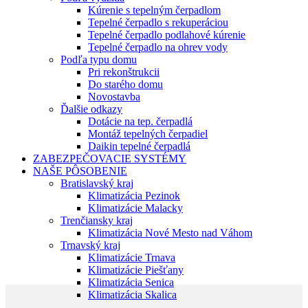
Kúrenie s tepelným čerpadlom
Tepelné čerpadlo s rekuperáciou
Tepelné čerpadlo podlahové kúrenie
Tepelné čerpadlo na ohrev vody
Podľa typu domu
Pri rekonštrukcii
Do starého domu
Novostavba
Ďalšie odkazy
Dotácie na tep. čerpadlá
Montáž tepelných čerpadiel
Daikin tepelné čerpadlá
ZABEZPEČOVACIE SYSTÉMY
NAŠE PÔSOBENIE
Bratislavský kraj
Klimatizácia Pezinok
Klimatizácie Malacky
Trenčiansky kraj
Klimatizácia Nové Mesto nad Váhom
Trnavský kraj
Klimatizácie Trnava
Klimatizácie Piešťany
Klimatizácia Senica
Klimatizácia Skalica