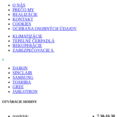
O NÁS
PREČO MY
REALIZÁCIE
KONTAKT
COOKIES
OCHRANA OSOBNÝCH ÚDAJOV
KLIMATIZÁCIE
TEPELNÉ ČERPADLÁ
REKUPERÁCIE
ZABEZPEČOVACIE S.
a
DAIKIN
SINCLAIR
SAMSUNG
TOSHIBA
GREE
JABLOTRON
OTVÁRACIE HODINY
pondelok:
7.30-16.30