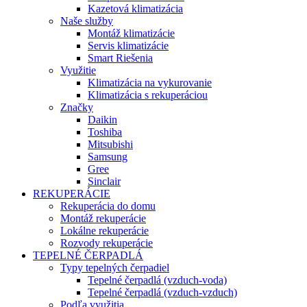
Kazetová klimatizácia
Naše služby
Montáž klimatizácie
Servis klimatizácie
Smart Riešenia
Využitie
Klimatizácia na vykurovanie
Klimatizácia s rekuperáciou
Značky
Daikin
Toshiba
Mitsubishi
Samsung
Gree
Sinclair
REKUPERÁCIE
Rekuperácia do domu
Montáž rekuperácie
Lokálne rekuperácie
Rozvody rekuperácie
TEPELNÉ ČERPADLÁ
Typy tepelných čerpadiel
Tepelné čerpadlá (vzduch-voda)
Tepelné čerpadlá (vzduch-vzduch)
Podľa využitia