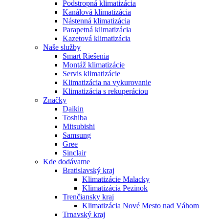
Podstropná klimatizácia
Kanálová klimatizácia
Nástenná klimatizácia
Parapetná klimatizácia
Kazetová klimatizácia
Naše služby
Smart Riešenia
Montáž klimatizácie
Servis klimatizácie
Klimatizácia na vykurovanie
Klimatizácia s rekuperáciou
Značky
Daikin
Toshiba
Mitsubishi
Samsung
Gree
Sinclair
Kde dodávame
Bratislavský kraj
Klimatizácie Malacky
Klimatizácia Pezinok
Trenčiansky kraj
Klimatizácia Nové Mesto nad Váhom
Trnavský kraj