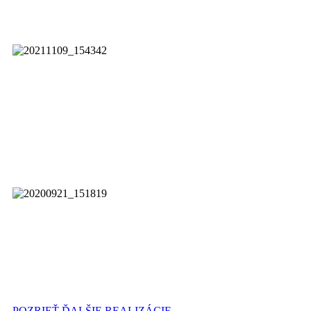
JABLOTRON
Borský Mikuláš
Montáž
Rekuperácie
JABLOTRON
Montáž
Rekuperácie
JABLOTRON
POZRIEŤ ĎALŠIE REALIZÁCIE