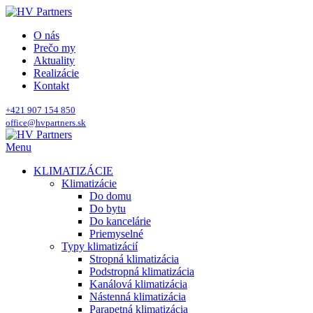
O nás
Prečo my
Aktuality
Realizácie
Kontakt
+421 907 154 850
office@hvpartners.sk
Menu
KLIMATIZÁCIE
Klimatizácie
Do domu
Do bytu
Do kancelárie
Priemyselné
Typy klimatizácií
Stropná klimatizácia
Podstropná klimatizácia
Kanálová klimatizácia
Nástenná klimatizácia
Parapetná klimatizácia