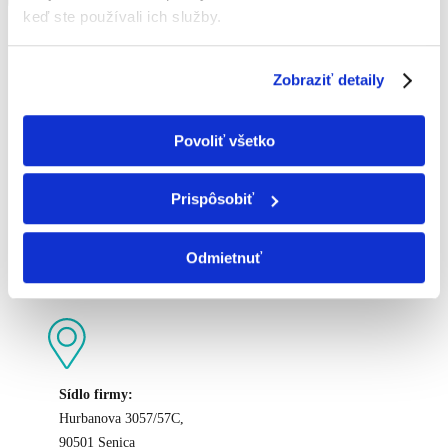
keď ste používali ich služby.
Zobraziť detaily
KONTAKTNÉ ÚDAJE
Povoliť všetko
Prispôsobiť
+421 907 154 850
Odmietnuť
office@hvpartners.sk
Sídlo firmy:
Hurbanova 3057/57C,
90501 Senica