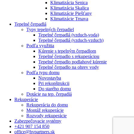
Klimatizácia Senica
Klimatizácia Skalica
Klimatizácie Piešťany
Klimatizácie Trnava
Tepelné čerpadlá
Typy tepelných čerpadiel
Tepelné čerpadlá (vzduch-voda)
Tepelné čerpadlá (vzduch-vzduch)
Podľa využitia
Kúrenie s tepelným čerpadlom
Tepelné čerpadlo s rekuperáciou
Tepelné čerpadlo podlahové kúrenie
Tepelné čerpadlo na ohrev vody
Podľa typu domu
Novostavba
Pri rekonštrukcii
Do starého domu
Dotácie na tep. čerpadlá
Rekuperácie
Rekuperácia do domu
Montáž rekuperácie
Rozvody rekuperácie
Zabezpečovacie systémy
+421 907 154 850
office@hvpartners.sk