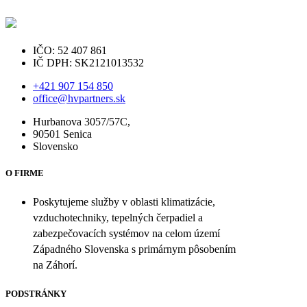
IČO: 52 407 861
IČ DPH: SK2121013532
+421 907 154 850
office@hvpartners.sk
Hurbanova 3057/57C,
90501 Senica
Slovensko
O FIRME
Poskytujeme služby v oblasti klimatizácie,
vzduchotechniky, tepelných čerpadiel a
zabezpečovacích systémov na celom území
Západného Slovenska s primárnym pôsobením
na Záhorí.
PODSTRÁNKY