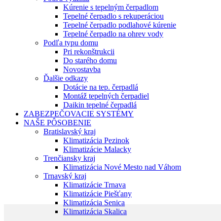
Kúrenie s tepelným čerpadlom
Tepelné čerpadlo s rekuperáciou
Tepelné čerpadlo podlahové kúrenie
Tepelné čerpadlo na ohrev vody
Podľa typu domu
Pri rekonštrukcii
Do starého domu
Novostavba
Ďalšie odkazy
Dotácie na tep. čerpadlá
Montáž tepelných čerpadiel
Daikin tepelné čerpadlá
ZABEZPEČOVACIE SYSTÉMY
NAŠE PÔSOBENIE
Bratislavský kraj
Klimatizácia Pezinok
Klimatizácie Malacky
Trenčiansky kraj
Klimatizácia Nové Mesto nad Váhom
Trnavský kraj
Klimatizácie Trnava
Klimatizácie Piešťany
Klimatizácia Senica
Klimatizácia Skalica