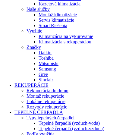
Kazetová klimatizácia
Naše služby
Montáž klimatizácie
Servis klimatizácie
Smart Riešenia
Využitie
Klimatizácia na vykurovanie
Klimatizácia s rekuperáciou
Značky
Daikin
Toshiba
Mitsubishi
Samsung
Gree
Sinclair
REKUPERÁCIE
Rekuperácia do domu
Montáž rekuperácie
Lokálne rekuperácie
Rozvody rekuperácie
TEPELNÉ ČERPADLÁ
Typy tepelných čerpadiel
Tepelné čerpadlá (vzduch-voda)
Tepelné čerpadlá (vzduch-vzduch)
Podľa využitia