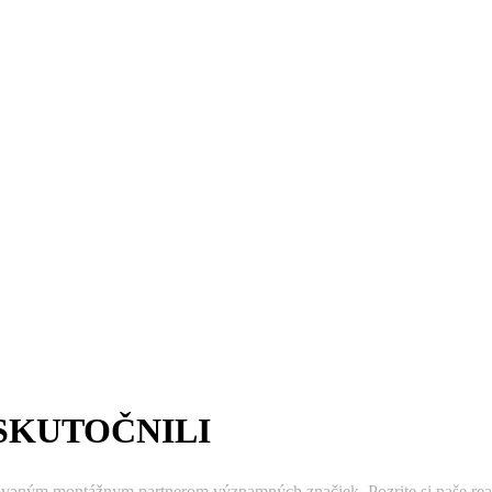
SKUTOČNILI
ovaným montážnym partnerom významných značiek. Pozrite si naše real