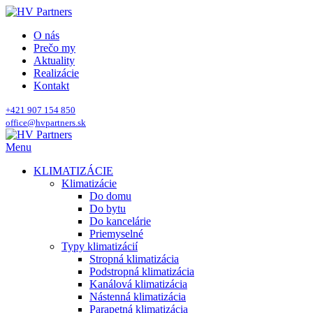
O nás
Prečo my
Aktuality
Realizácie
Kontakt
+421 907 154 850
office@hvpartners.sk
Menu
KLIMATIZÁCIE
Klimatizácie
Do domu
Do bytu
Do kancelárie
Priemyselné
Typy klimatizácií
Stropná klimatizácia
Podstropná klimatizácia
Kanálová klimatizácia
Nástenná klimatizácia
Parapetná klimatizácia