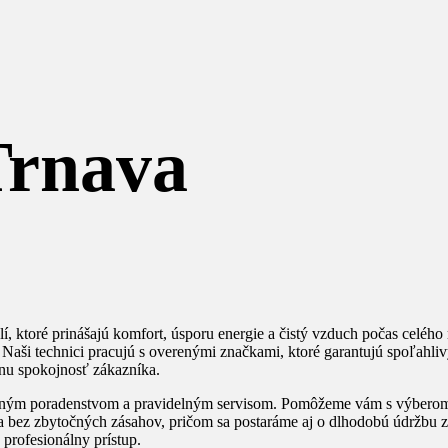
Trnava
lí, ktoré prinášajú komfort, úsporu energie a čistý vzduch počas celého
 Naši technici pracujú s overenými značkami, ktoré garantujú spoľahliv
lnu spokojnosť zákazníka.
ým poradenstvom a pravidelným servisom. Pomôžeme vám s výberom naj
 bez zbytočných zásahov, pričom sa postaráme aj o dlhodobú údržbu zar
a profesionálny prístup.