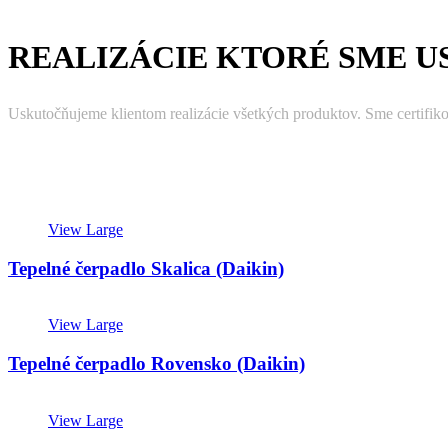
REALIZÁCIE KTORÉ SME U
Uskutočňujeme klientom realizácie všetkých produktov. Sme certifik
View Large
Tepelné čerpadlo Skalica (Daikin)
View Large
Tepelné čerpadlo Rovensko (Daikin)
View Large