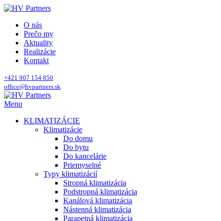
O nás
Prečo my
Aktuality
Realizácie
Kontakt
+421 907 154 850
office@hvpartners.sk
Menu
KLIMATIZÁCIE
Klimatizácie
Do domu
Do bytu
Do kancelárie
Priemyselné
Typy klimatizácií
Stropná klimatizácia
Podstropná klimatizácia
Kanálová klimatizácia
Nástenná klimatizácia
Parapetná klimatizácia