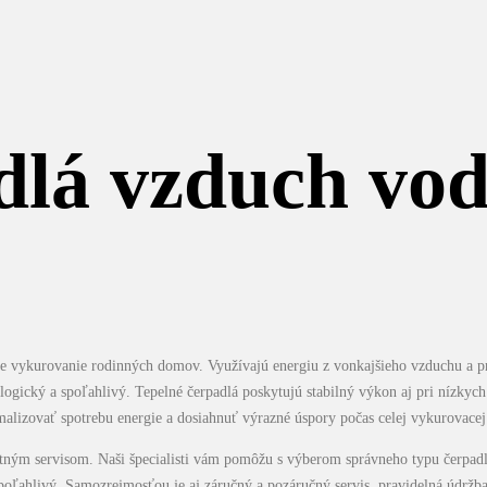
dlá vzduch vo
re vykurovanie rodinných domov. Využívajú energiu z vonkajšieho vzduchu a pr
ogický a spoľahlivý. Tepelné čerpadlá poskytujú stabilný výkon aj pri nízkych 
malizovať spotrebu energie a dosiahnuť výrazné úspory počas celej vykurovacej
ným servisom. Naši špecialisti vám pomôžu s výberom správneho typu čerpad
oľahlivý. Samozrejmosťou je aj záručný a pozáručný servis, pravidelná údržba