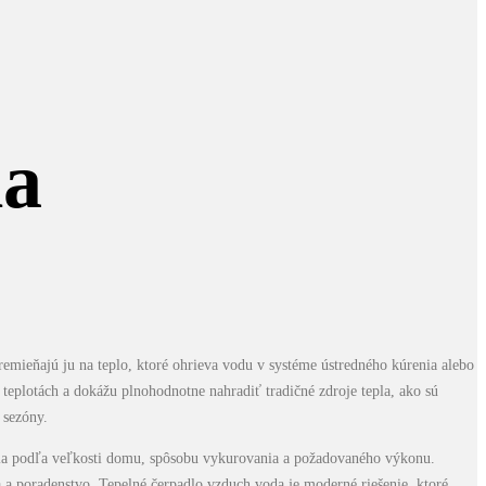
da
emieňajú ju na teplo, ktoré ohrieva vodu v systéme ústredného kúrenia alebo
teplotách a dokážu plnohodnotne nahradiť tradičné zdroje tepla, ako sú
 sezóny.
la podľa veľkosti domu, spôsobu vykurovania a požadovaného výkonu.
 a poradenstvo. Tepelné čerpadlo vzduch voda je moderné riešenie, ktoré