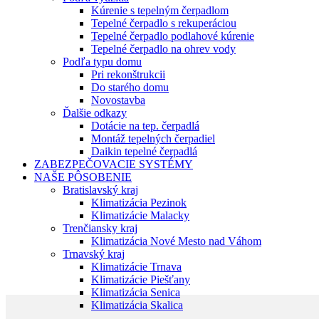
Kúrenie s tepelným čerpadlom
Tepelné čerpadlo s rekuperáciou
Tepelné čerpadlo podlahové kúrenie
Tepelné čerpadlo na ohrev vody
Podľa typu domu
Pri rekonštrukcii
Do starého domu
Novostavba
Ďalšie odkazy
Dotácie na tep. čerpadlá
Montáž tepelných čerpadiel
Daikin tepelné čerpadlá
ZABEZPEČOVACIE SYSTÉMY
NAŠE PÔSOBENIE
Bratislavský kraj
Klimatizácia Pezinok
Klimatizácie Malacky
Trenčiansky kraj
Klimatizácia Nové Mesto nad Váhom
Trnavský kraj
Klimatizácie Trnava
Klimatizácie Piešťany
Klimatizácia Senica
Klimatizácia Skalica