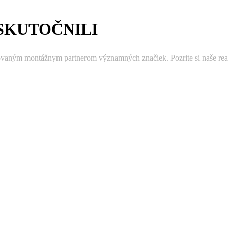
SKUTOČNILI
ovaným montážnym partnerom významných značiek. Pozrite si naše real