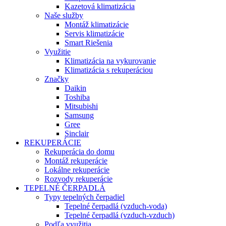
Kazetová klimatizácia
Naše služby
Montáž klimatizácie
Servis klimatizácie
Smart Riešenia
Využitie
Klimatizácia na vykurovanie
Klimatizácia s rekuperáciou
Značky
Daikin
Toshiba
Mitsubishi
Samsung
Gree
Sinclair
REKUPERÁCIE
Rekuperácia do domu
Montáž rekuperácie
Lokálne rekuperácie
Rozvody rekuperácie
TEPELNÉ ČERPADLÁ
Typy tepelných čerpadiel
Tepelné čerpadlá (vzduch-voda)
Tepelné čerpadlá (vzduch-vzduch)
Podľa využitia