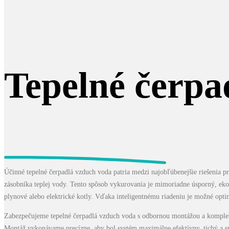
Tepelné čerpa
Účinné tepelné čerpadlá vzduch voda patria medzi najobľúbenejšie riešenia p
zásobníka teplej vody. Tento spôsob vykurovania je mimoriadne úsporný, ekol
plynové alebo elektrické kotly. Vďaka inteligentnému riadeniu je možné opti
Zabezpečujeme tepelné čerpadlá vzduch voda s odbornou montážou a komplet
Montáž vykonávame precízne, aby bol systém maximálne efektívny, tichý a sp