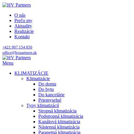
O nás
Prečo my
Aktuality
Realizácie
Kontakt
+421 907 154 850
office@hvpartners.sk
Menu
KLIMATIZÁCIE
Klimatizácie
Do domu
Do bytu
Do kancelárie
Priemyselné
Typy klimatizácií
Stropná klimatizácia
Podstropná klimatizácia
Kanálová klimatizácia
Nástenná klimatizácia
Parapetná klimatizácia