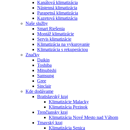
Kanálová klimatizácia
Nástenná klimatizácia
Parapetná klimatizácia
Kazetová klimatizácia
Naše služby
Smart Riešenia
Montáž klimatizácie
Servis klimatizácie
Klimatizácia na vykurovanie
Klimatizácia s rekuperáciou
Značky
Daikin
Toshiba
Mitsubishi
Samsung
Gree
Sinclair
Kde dodávame
Bratislavský kraj
Klimatizácie Malacky
Klimatizácia Pezinok
Trenčiansky kraj
Klimatizácia Nové Mesto nad Váhom
Trnavský kraj
Klimatizácia Senica