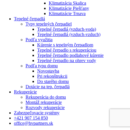
Klimatizácia Skalica
Klimatizácie Piešťany
Klimatizácie Trnava
Tepelné čerpadlá
Typy tepelných čerpadiel
Tepelné čerpadlá (vzduch-voda)
Tepelné čerpadlá (vzduch-vzduch)
Podľa využitia
Kúrenie s tepelným čerpadlom
Tepelné čerpadlo s rekuperáciou
Tepelné čerpadlo podlahové kúrenie
Tepelné čerpadlo na ohrev vody
Podľa typu domu
Novostavba
Pri rekonštrukcii
Do starého domu
Dotácie na tep. čerpadlá
Rekuperácie
Rekuperácia do domu
Montáž rekuperácie
Rozvody rekuperácie
Zabezpečovacie systémy
+421 907 154 850
office@hvpartners.sk