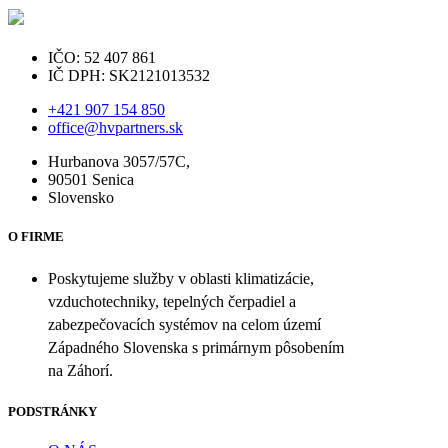
IČO: 52 407 861
IČ DPH: SK2121013532
+421 907 154 850
office@hvpartners.sk
Hurbanova 3057/57C,
90501 Senica
Slovensko
O FIRME
Poskytujeme služby v oblasti klimatizácie,
vzduchotechniky, tepelných čerpadiel a
zabezpečovacích systémov na celom území
Západného Slovenska s primárnym pôsobením
na Záhorí.
PODSTRÁNKY