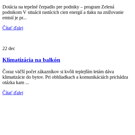
Dotácia na tepelné čerpadlo pre podniky – program Zelená
podnikom V situácii rastúcich cien energií a tlaku na znižovanie
emisií je pr...
Čítať ďalej
22
dec
Klimatizácia na balkón
Čoraz väčší počet zákazníkov si kvôli teplejším letám dáva
klimatizácie do bytov. Pri obhliadkach a komunikáciách prichádza
otázka kam ...
Čítať ďalej