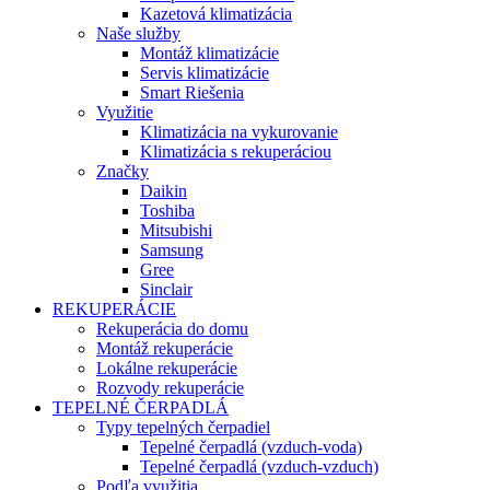
Kazetová klimatizácia
Naše služby
Montáž klimatizácie
Servis klimatizácie
Smart Riešenia
Využitie
Klimatizácia na vykurovanie
Klimatizácia s rekuperáciou
Značky
Daikin
Toshiba
Mitsubishi
Samsung
Gree
Sinclair
REKUPERÁCIE
Rekuperácia do domu
Montáž rekuperácie
Lokálne rekuperácie
Rozvody rekuperácie
TEPELNÉ ČERPADLÁ
Typy tepelných čerpadiel
Tepelné čerpadlá (vzduch-voda)
Tepelné čerpadlá (vzduch-vzduch)
Podľa využitia