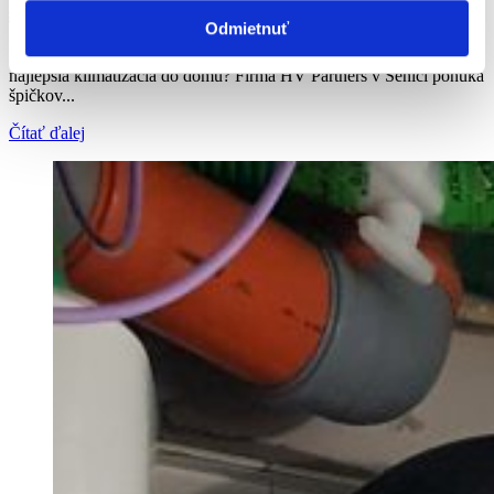
spoločnosťou HV Partners
Odmietnuť
Kvalitná klimatizácia do domu od HV Partners v Senici Aká je
najlepšia klimatizácia do domu? Firma HV Partners v Senici ponúka
špičkov...
Čítať ďalej