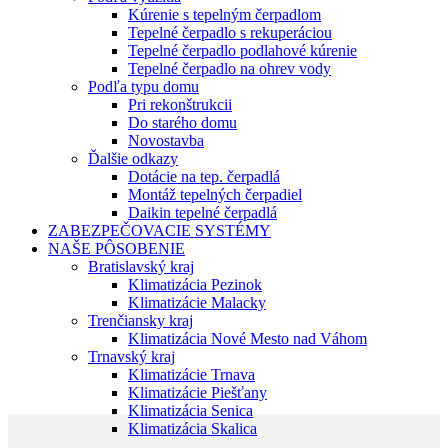
Kúrenie s tepelným čerpadlom
Tepelné čerpadlo s rekuperáciou
Tepelné čerpadlo podlahové kúrenie
Tepelné čerpadlo na ohrev vody
Podľa typu domu
Pri rekonštrukcii
Do starého domu
Novostavba
Ďalšie odkazy
Dotácie na tep. čerpadlá
Montáž tepelných čerpadiel
Daikin tepelné čerpadlá
ZABEZPEČOVACIE SYSTÉMY
NAŠE PÔSOBENIE
Bratislavský kraj
Klimatizácia Pezinok
Klimatizácie Malacky
Trenčiansky kraj
Klimatizácia Nové Mesto nad Váhom
Trnavský kraj
Klimatizácie Trnava
Klimatizácie Piešťany
Klimatizácia Senica
Klimatizácia Skalica