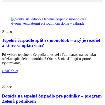
04
mar
Tepelné čerpadlo split vs monoblok – aký je rozdiel
a ktoré sa oplatí viac?
Pri výbere tepelného čerpadla dnes veľa ľudí narazí na rovnakú
otázku: split alebo monoblok? Obe riešenia sľubujú úsporné
vykurovanie, ...
Čítať ďalej
22
dec
Dotácia na tepelné čerpadlo pre podniky – program
Zelená podnikom