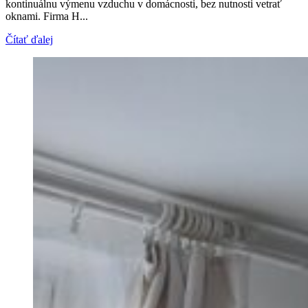
kontinuálnu výmenu vzduchu v domácnosti, bez nutnosti vetrať
oknami. Firma H...
Čítať ďalej