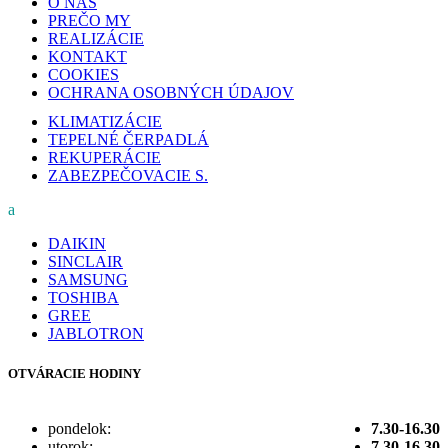
O NÁS
PREČO MY
REALIZÁCIE
KONTAKT
COOKIES
OCHRANA OSOBNÝCH ÚDAJOV
KLIMATIZÁCIE
TEPELNÉ ČERPADLÁ
REKUPERÁCIE
ZABEZPEČOVACIE S.
a
DAIKIN
SINCLAIR
SAMSUNG
TOSHIBA
GREE
JABLOTRON
OTVÁRACIE HODINY
pondelok:
7.30-16.30
utorok:
7.30-16.30