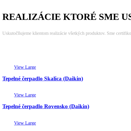
REALIZÁCIE KTORÉ SME U
Uskutočňujeme klientom realizácie všetkých produktov. Sme certifik
View Large
Tepelné čerpadlo Skalica (Daikin)
View Large
Tepelné čerpadlo Rovensko (Daikin)
View Large