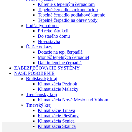
Kúrenie s tepelným čerpadlom
Tepelné čerpadlo s rekuperáciou
Tepelné čerpadlo podlahové kúrenie
Tepelné čerpadlo na ohrev vody
Podľa typu domu
Pri rekonštrukcii
Do starého domu
Novostavba
Ďalšie odkazy
Dotácie na tep. čerpadlá
Montáž tepelných čerpadiel
Daikin tepelné čerpadlá
ZABEZPEČOVACIE SYSTÉMY
NAŠE PÔSOBENIE
Bratislavský kraj
Klimatizácia Pezinok
Klimatizácie Malacky
Trenčiansky kraj
Klimatizácia Nové Mesto nad Váhom
Trnavský kraj
Klimatizácie Trnava
Klimatizácie Piešťany
Klimatizácia Senica
Klimatizácia Skalica