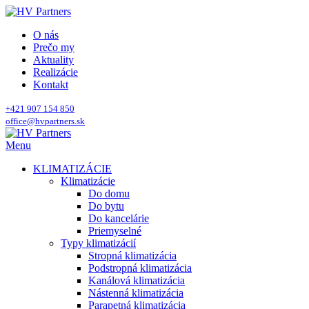
O nás
Prečo my
Aktuality
Realizácie
Kontakt
+421 907 154 850
office@hvpartners.sk
Menu
KLIMATIZÁCIE
Klimatizácie
Do domu
Do bytu
Do kancelárie
Priemyselné
Typy klimatizácií
Stropná klimatizácia
Podstropná klimatizácia
Kanálová klimatizácia
Nástenná klimatizácia
Parapetná klimatizácia