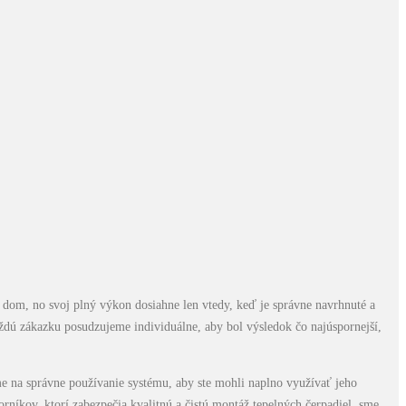
 dom, no svoj plný výkon dosiahne len vtedy, keď je správne navrhnuté a
aždú zákazku posudzujeme individuálne, aby bol výsledok čo najúspornejší,
me na správne používanie systému, aby ste mohli naplno využívať jeho
rníkov, ktorí zabezpečia kvalitnú a čistú montáž tepelných čerpadiel, sme