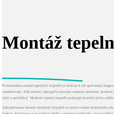
Montáž tepeln
Profesionálna montáž tepelných čerpadiel je kľúčom k ich správnemu fungovan
nainštalované. Naši technici zabezpečia precízne osadenie jednotiek, kvalit
tichý a spoľahlivý. Moderné tepelné čerpadlá poskytujú komfort počas celého
Zabezpečujeme montáž tepelných čerpadiel na mieru vrátane technického návrh
funkcie. Ponúkame aj pravidelnú údržbu a servisné prehliadky, ktoré predlžuj