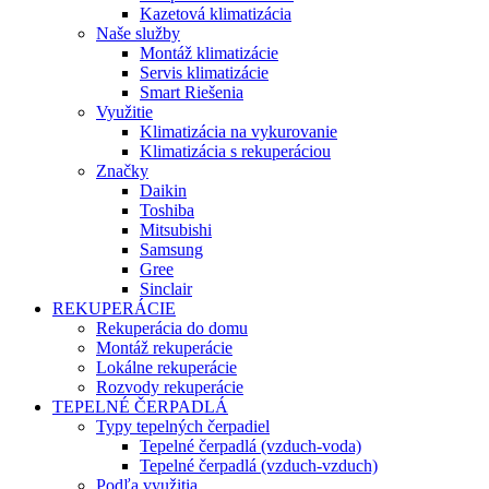
Kazetová klimatizácia
Naše služby
Montáž klimatizácie
Servis klimatizácie
Smart Riešenia
Využitie
Klimatizácia na vykurovanie
Klimatizácia s rekuperáciou
Značky
Daikin
Toshiba
Mitsubishi
Samsung
Gree
Sinclair
REKUPERÁCIE
Rekuperácia do domu
Montáž rekuperácie
Lokálne rekuperácie
Rozvody rekuperácie
TEPELNÉ ČERPADLÁ
Typy tepelných čerpadiel
Tepelné čerpadlá (vzduch-voda)
Tepelné čerpadlá (vzduch-vzduch)
Podľa využitia