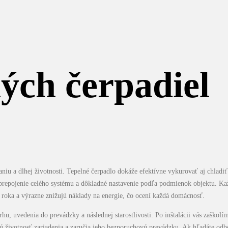
ých čerpadiel
iu a dlhej životnosti. Tepelné čerpadlo dokáže efektívne vykurovať aj chladiť
né prepojenie celého systému a dôkladné nastavenie podľa podmienok objektu. K
 roka a výrazne znižujú náklady na energie, čo ocení každá domácnosť.
u, uvedenia do prevádzky a následnej starostlivosti. Po inštalácii vás zaškolí
ú životnosť zariadenia a zaručia jeho bezporuchovú prevádzku. Ak hľadáte odbo