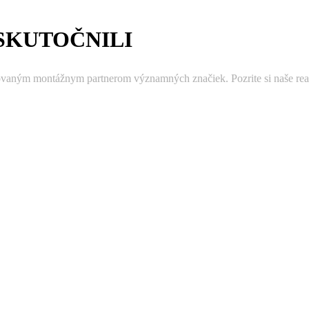
SKUTOČNILI
ovaným montážnym partnerom významných značiek. Pozrite si naše real