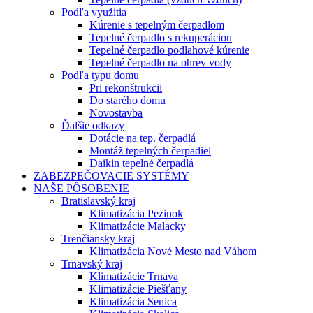
Podľa využitia
Kúrenie s tepelným čerpadlom
Tepelné čerpadlo s rekuperáciou
Tepelné čerpadlo podlahové kúrenie
Tepelné čerpadlo na ohrev vody
Podľa typu domu
Pri rekonštrukcii
Do starého domu
Novostavba
Ďalšie odkazy
Dotácie na tep. čerpadlá
Montáž tepelných čerpadiel
Daikin tepelné čerpadlá
ZABEZPEČOVACIE SYSTÉMY
NAŠE PÔSOBENIE
Bratislavský kraj
Klimatizácia Pezinok
Klimatizácie Malacky
Trenčiansky kraj
Klimatizácia Nové Mesto nad Váhom
Trnavský kraj
Klimatizácie Trnava
Klimatizácie Piešťany
Klimatizácia Senica