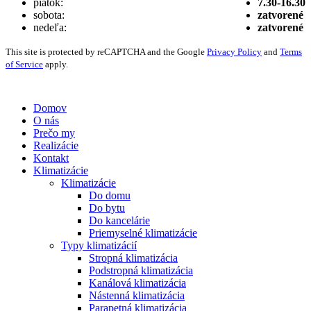
piatok:
7.30-16.30
sobota:
zatvorené
nedeľa:
zatvorené
This site is protected by reCAPTCHA and the Google
Privacy Policy
and
Terms
of Service
apply.
Vytvorené digitálnou agentúrou
Wink & Nod
© 2021
Domov
O nás
Prečo my
Realizácie
Kontakt
Klimatizácie
Klimatizácie
Do domu
Do bytu
Do kancelárie
Priemyselné klimatizácie
Typy klimatizácií
Stropná klimatizácia
Podstropná klimatizácia
Kanálová klimatizácia
Nástenná klimatizácia
Parapetná klimatizácia