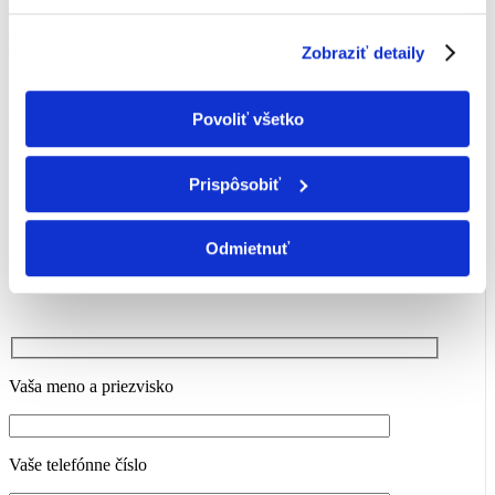
POTREBUJETE PORADIŤ?
Zobraziť detaily
Zaujali vás nami ponúkané služby v oblasti klimatizácie,
vzduchotechniky, tepelných čerpadiel či zabezpečovacích
Povoliť všetko
systémov? Neváhajte nás kontaktovať.
Prispôsobiť
Odmietnuť
KONTAKTUJTE NÁS
Vaša meno a priezvisko
Vaše telefónne číslo