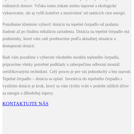
rodinných domov. Vďaka tomu získate nielen úsporné a ekologické
vykurovanie, ale aj vyšší komfort a nezávislosť od rastúcich cien energií.
Pomáhame klientom vybaviť dotáciu na tepelné čerpadlo od podania
žiadosti až po finálnu inštaláciu zariadenia. Dotácia na tepelné čerpadlo má
podmienky, ktoré vám radi predstavíme podľa aktuálnej situaácie a
dostupnosti dotácií.
Radi vám poradíme s výberom vhodného modelu tepleného čerpadla,
pripravíme všetky potrebné podklady a zabezpečíme odbornú montáž
certifikovanými technikmi. Celý proces je pre vás jednoduchý a bez starostí.
Tepelné čerpadlo – dotácia sa oplatí. Investícia do tepelného čerpadla s
využitím dotácie je krok, ktorý sa vám rýchlo vráti v podobe nižších účtov
za energie a dlhodobej úspory.
KONTAKTUJTE NÁS