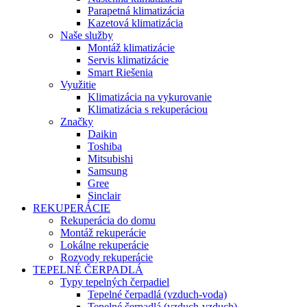
Parapetná klimatizácia
Kazetová klimatizácia
Naše služby
Montáž klimatizácie
Servis klimatizácie
Smart Riešenia
Využitie
Klimatizácia na vykurovanie
Klimatizácia s rekuperáciou
Značky
Daikin
Toshiba
Mitsubishi
Samsung
Gree
Sinclair
REKUPERÁCIE
Rekuperácia do domu
Montáž rekuperácie
Lokálne rekuperácie
Rozvody rekuperácie
TEPELNÉ ČERPADLÁ
Typy tepelných čerpadiel
Tepelné čerpadlá (vzduch-voda)
Tepelné čerpadlá (vzduch-vzduch)