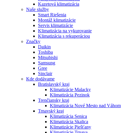
Kazetová klimatizácia
Naše služby
Smart Riešenia
Montáž klimatizácie
Servis klimatizácie
Klimatizácia na vykurovanie
Klimatizácia s rekuperáciou
Značky
Daikin
Toshiba
Mitsubishi
Samsung
Gree
Sinclair
Kde dodávame
Bratislavský kraj
Klimatizácie Malacky
Klimatizácia Pezinok
Trenčiansky kraj
Klimatizácia Nové Mesto nad Váhom
Trnavský kraj
Klimatizácia Senica
Klimatizácia Skalica
Klimatizácie Piešťany
Klimatizácie Trnava