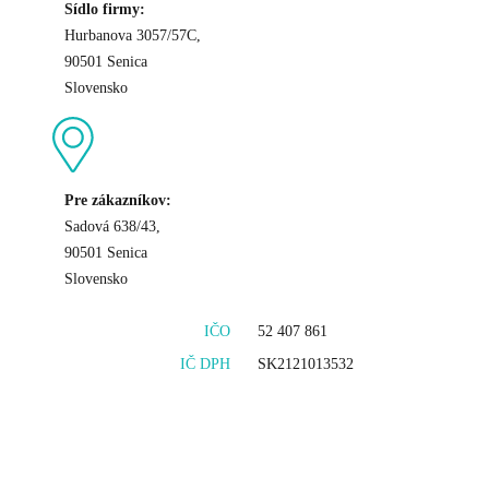
Sídlo firmy:
Hurbanova 3057/57C,
90501 Senica
Slovensko
Pre zákazníkov:
Sadová 638/43,
90501 Senica
Slovensko
IČO
52 407 861
IČ DPH
SK2121013532