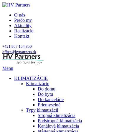
O nás
Prečo my
Aktuality
Realizácie
Kontakt
+421 907 154 850
office@hvpartners.sk
Menu
KLIMATIZÁCIE
Klimatizácie
Do domu
Do bytu
Do kancelárie
Priemyselné
Typy klimatizácií
Stropná klimatizácia
Podstropná klimatizácia
Kanálová klimatizácia
Nástenná klimatizácia