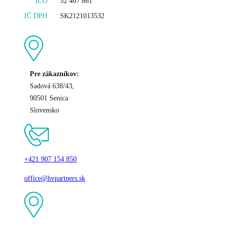
IČO
52 407 861
IČ DPH
SK2121013532
Pre zákazníkov:
Sadová 638/43,
90501 Senica
Slovensko
+421 907 154 850
office@hvpartners.sk