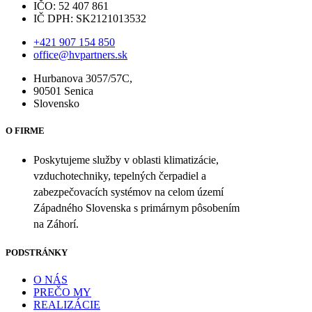
IČO: 52 407 861
IČ DPH: SK2121013532
+421 907 154 850
office@hvpartners.sk
Hurbanova 3057/57C,
90501 Senica
Slovensko
O FIRME
Poskytujeme služby v oblasti klimatizácie,
vzduchotechniky, tepelných čerpadiel a
zabezpečovacích systémov na celom území
Západného Slovenska s primárnym pôsobením
na Záhorí.
PODSTRÁNKY
O NÁS
PREČO MY
REALIZÁCIE