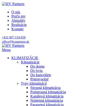
O nás
Prečo my
Aktuality
Realizácie
Kontakt
+421 907 154 850
office@hvpartners.sk
Menu
KLIMATIZÁCIE
Klimatizácie
Do domu
Do bytu
Do kancelárie
Priemyselné
Typy klimatizácií
Stropná klimatizácia
Podstropná klimatizácia
Kanálová klimatizácia
Nástenná klimatizácia
Parapetná klimatizácia