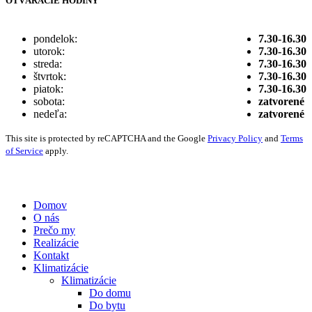
OTVÁRACIE HODINY
pondelok:
7.30-16.30
utorok:
7.30-16.30
streda:
7.30-16.30
štvrtok:
7.30-16.30
piatok:
7.30-16.30
sobota:
zatvorené
nedeľa:
zatvorené
This site is protected by reCAPTCHA and the Google
Privacy Policy
and
Terms
of Service
apply.
Vytvorené digitálnou agentúrou
Wink & Nod
© 2021
Domov
O nás
Prečo my
Realizácie
Kontakt
Klimatizácie
Klimatizácie
Do domu
Do bytu