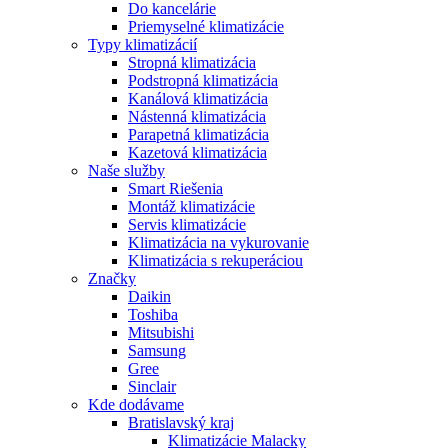
Do kancelárie
Priemyselné klimatizácie
Typy klimatizácií
Stropná klimatizácia
Podstropná klimatizácia
Kanálová klimatizácia
Nástenná klimatizácia
Parapetná klimatizácia
Kazetová klimatizácia
Naše služby
Smart Riešenia
Montáž klimatizácie
Servis klimatizácie
Klimatizácia na vykurovanie
Klimatizácia s rekuperáciou
Značky
Daikin
Toshiba
Mitsubishi
Samsung
Gree
Sinclair
Kde dodávame
Bratislavský kraj
Klimatizácie Malacky