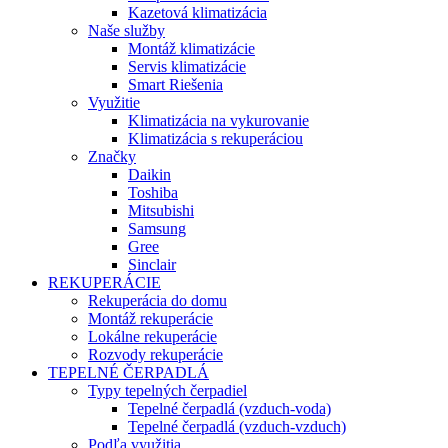
Kazetová klimatizácia
Naše služby
Montáž klimatizácie
Servis klimatizácie
Smart Riešenia
Využitie
Klimatizácia na vykurovanie
Klimatizácia s rekuperáciou
Značky
Daikin
Toshiba
Mitsubishi
Samsung
Gree
Sinclair
REKUPERÁCIE
Rekuperácia do domu
Montáž rekuperácie
Lokálne rekuperácie
Rozvody rekuperácie
TEPELNÉ ČERPADLÁ
Typy tepelných čerpadiel
Tepelné čerpadlá (vzduch-voda)
Tepelné čerpadlá (vzduch-vzduch)
Podľa využitia