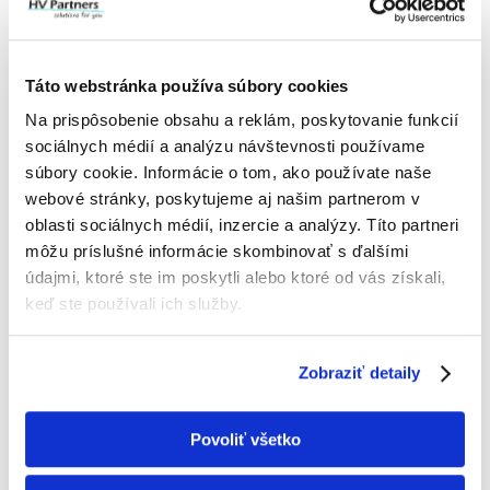
Táto webstránka používa súbory cookies
Na prispôsobenie obsahu a reklám, poskytovanie funkcií
IČO: 52 407 861
sociálnych médií a analýzu návštevnosti používame
IČ DPH: SK2121013532
súbory cookie. Informácie o tom, ako používate naše
webové stránky, poskytujeme aj našim partnerom v
+421 907 154 850
office@hvpartners.sk
oblasti sociálnych médií, inzercie a analýzy. Títo partneri
môžu príslušné informácie skombinovať s ďalšími
Hurbanova 3057/57C,
údajmi, ktoré ste im poskytli alebo ktoré od vás získali,
90501 Senica
Slovensko
keď ste používali ich služby.
O FIRME
Zobraziť detaily
Poskytujeme služby v oblasti klimatizácie,
vzduchotechniky, tepelných čerpadiel a
zabezpečovacích systémov na celom území
Povoliť všetko
Západného Slovenska s primárnym pôsobením
na Záhorí.