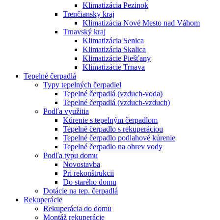
Klimatizácia Pezinok
Trenčiansky kraj
Klimatizácia Nové Mesto nad Váhom
Trnavský kraj
Klimatizácia Senica
Klimatizácia Skalica
Klimatizácie Piešťany
Klimatizácie Trnava
Tepelné čerpadlá
Typy tepelných čerpadiel
Tepelné čerpadlá (vzduch-voda)
Tepelné čerpadlá (vzduch-vzduch)
Podľa využitia
Kúrenie s tepelným čerpadlom
Tepelné čerpadlo s rekuperáciou
Tepelné čerpadlo podlahové kúrenie
Tepelné čerpadlo na ohrev vody
Podľa typu domu
Novostavba
Pri rekonštrukcii
Do starého domu
Dotácie na tep. čerpadlá
Rekuperácie
Rekuperácia do domu
Montáž rekuperácie