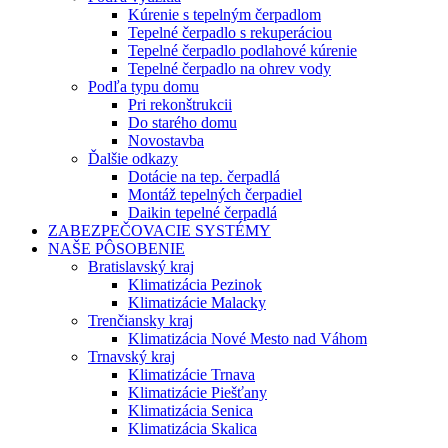
Kúrenie s tepelným čerpadlom
Tepelné čerpadlo s rekuperáciou
Tepelné čerpadlo podlahové kúrenie
Tepelné čerpadlo na ohrev vody
Podľa typu domu
Pri rekonštrukcii
Do starého domu
Novostavba
Ďalšie odkazy
Dotácie na tep. čerpadlá
Montáž tepelných čerpadiel
Daikin tepelné čerpadlá
ZABEZPEČOVACIE SYSTÉMY
NAŠE PÔSOBENIE
Bratislavský kraj
Klimatizácia Pezinok
Klimatizácie Malacky
Trenčiansky kraj
Klimatizácia Nové Mesto nad Váhom
Trnavský kraj
Klimatizácie Trnava
Klimatizácie Piešťany
Klimatizácia Senica
Klimatizácia Skalica