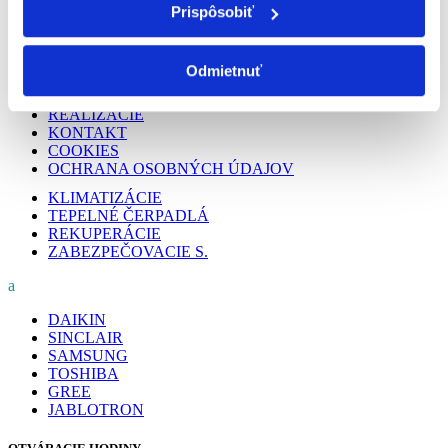
Prispôsobiť
PODSTRÁNKY
Odmietnuť
O NÁS
PREČO MY
REALIZÁCIE
KONTAKT
COOKIES
OCHRANA OSOBNÝCH ÚDAJOV
KLIMATIZÁCIE
TEPELNÉ ČERPADLÁ
REKUPERÁCIE
ZABEZPEČOVACIE S.
a
DAIKIN
SINCLAIR
SAMSUNG
TOSHIBA
GREE
JABLOTRON