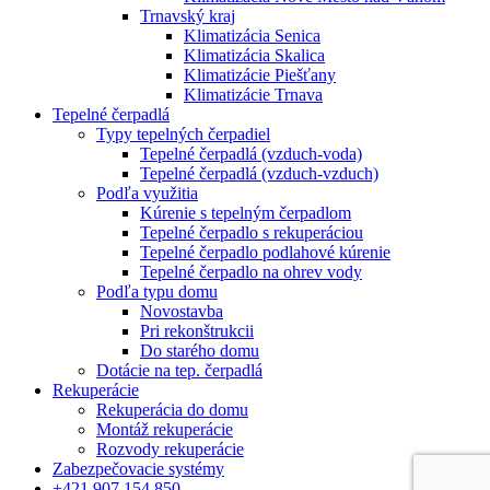
Trnavský kraj
Klimatizácia Senica
Klimatizácia Skalica
Klimatizácie Piešťany
Klimatizácie Trnava
Tepelné čerpadlá
Typy tepelných čerpadiel
Tepelné čerpadlá (vzduch-voda)
Tepelné čerpadlá (vzduch-vzduch)
Podľa využitia
Kúrenie s tepelným čerpadlom
Tepelné čerpadlo s rekuperáciou
Tepelné čerpadlo podlahové kúrenie
Tepelné čerpadlo na ohrev vody
Podľa typu domu
Novostavba
Pri rekonštrukcii
Do starého domu
Dotácie na tep. čerpadlá
Rekuperácie
Rekuperácia do domu
Montáž rekuperácie
Rozvody rekuperácie
Zabezpečovacie systémy
+421 907 154 850