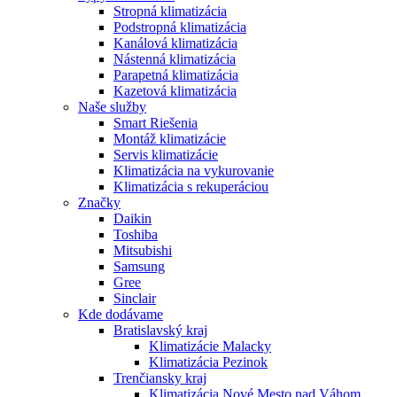
Stropná klimatizácia
Podstropná klimatizácia
Kanálová klimatizácia
Nástenná klimatizácia
Parapetná klimatizácia
Kazetová klimatizácia
Naše služby
Smart Riešenia
Montáž klimatizácie
Servis klimatizácie
Klimatizácia na vykurovanie
Klimatizácia s rekuperáciou
Značky
Daikin
Toshiba
Mitsubishi
Samsung
Gree
Sinclair
Kde dodávame
Bratislavský kraj
Klimatizácie Malacky
Klimatizácia Pezinok
Trenčiansky kraj
Klimatizácia Nové Mesto nad Váhom