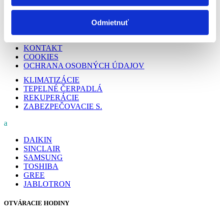
PODSTRÁNKY
O NÁS
Odmietnuť
PREČO MY
REALIZÁCIE
KONTAKT
COOKIES
OCHRANA OSOBNÝCH ÚDAJOV
KLIMATIZÁCIE
TEPELNÉ ČERPADLÁ
REKUPERÁCIE
ZABEZPEČOVACIE S.
a
DAIKIN
SINCLAIR
SAMSUNG
TOSHIBA
GREE
JABLOTRON
OTVÁRACIE HODINY