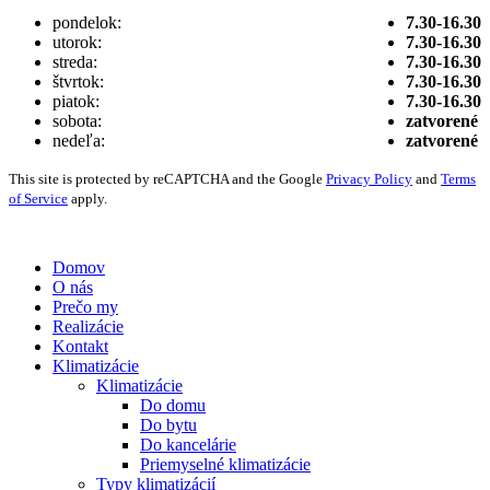
pondelok:
7.30-16.30
utorok:
7.30-16.30
streda:
7.30-16.30
štvrtok:
7.30-16.30
piatok:
7.30-16.30
sobota:
zatvorené
nedeľa:
zatvorené
This site is protected by reCAPTCHA and the Google
Privacy Policy
and
Terms
of Service
apply.
Vytvorené digitálnou agentúrou
Wink & Nod
© 2021
Domov
O nás
Prečo my
Realizácie
Kontakt
Klimatizácie
Klimatizácie
Do domu
Do bytu
Do kancelárie
Priemyselné klimatizácie
Typy klimatizácií