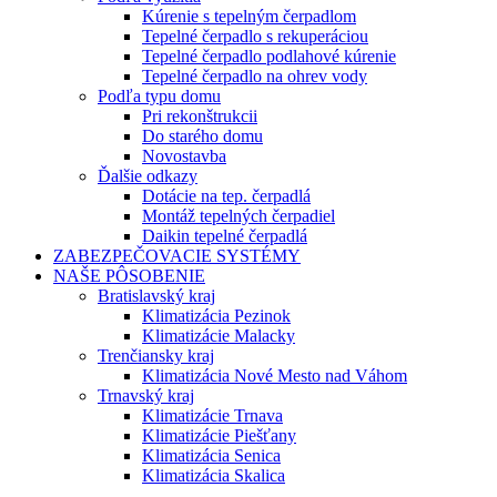
Kúrenie s tepelným čerpadlom
Tepelné čerpadlo s rekuperáciou
Tepelné čerpadlo podlahové kúrenie
Tepelné čerpadlo na ohrev vody
Podľa typu domu
Pri rekonštrukcii
Do starého domu
Novostavba
Ďalšie odkazy
Dotácie na tep. čerpadlá
Montáž tepelných čerpadiel
Daikin tepelné čerpadlá
ZABEZPEČOVACIE SYSTÉMY
NAŠE PÔSOBENIE
Bratislavský kraj
Klimatizácia Pezinok
Klimatizácie Malacky
Trenčiansky kraj
Klimatizácia Nové Mesto nad Váhom
Trnavský kraj
Klimatizácie Trnava
Klimatizácie Piešťany
Klimatizácia Senica
Klimatizácia Skalica