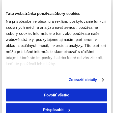
Táto webstránka používa súbory cookies
Na prispôsobenie obsahu a reklám, poskytovanie funkcií
IČO: 52 407 861
sociálnych médií a analýzu návštevnosti používame
IČ DPH: SK2121013532
súbory cookie. Informácie o tom, ako používate naše
+421 907 154 850
webové stránky, poskytujeme aj našim partnerom v
office@hvpartners.sk
oblasti sociálnych médií, inzercie a analýzy. Títo partneri
Hurbanova 3057/57C,
môžu príslušné informácie skombinovať s ďalšími
90501 Senica
údajmi, ktoré ste im poskytli alebo ktoré od vás získali,
Slovensko
keď ste používali ich služby.
O FIRME
Zobraziť detaily
Poskytujeme služby v oblasti klimatizácie,
vzduchotechniky, tepelných čerpadiel a
zabezpečovacích systémov na celom území
Povoliť všetko
Západného Slovenska s primárnym pôsobením
na Záhorí.
Prispôsobiť