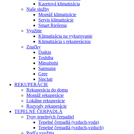
Kazetová klimatizácia
Naše služby
Montáž klimatizácie
Servis klimatizácie
Smart Riešenia
Využitie
Klimatizácia na vykurovanie
Klimatizácia s rekuperáciou
Značky
Daikin
Toshiba
Mitsubishi
Samsung
Gree
Sinclair
REKUPERÁCIE
Rekuperácia do domu
Montáž rekuperácie
Lokálne rekuperácie
Rozvody rekuperácie
TEPELNÉ ČERPADLÁ
Typy tepelných čerpadiel
Tepelné čerpadlá (vzduch-voda)
Tepelné čerpadlá (vzduch-vzduch)
Podľa využitia