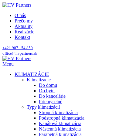
O nás
Prečo my
Aktuality
Realizácie
Kontakt
+421 907 154 850
office@hvpartners.sk
Menu
KLIMATIZÁCIE
Klimatizácie
Do domu
Do bytu
Do kancelárie
Priemyselné
Typy klimatizácií
Stropná klimatizácia
Podstropná klimatizácia
Kanálová klimatizácia
Nástenná klimatizácia
Parapetná klimatizácia