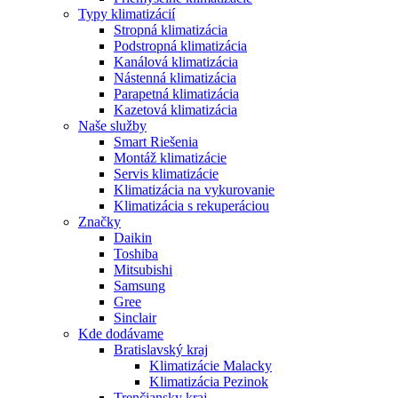
Typy klimatizácií
Stropná klimatizácia
Podstropná klimatizácia
Kanálová klimatizácia
Nástenná klimatizácia
Parapetná klimatizácia
Kazetová klimatizácia
Naše služby
Smart Riešenia
Montáž klimatizácie
Servis klimatizácie
Klimatizácia na vykurovanie
Klimatizácia s rekuperáciou
Značky
Daikin
Toshiba
Mitsubishi
Samsung
Gree
Sinclair
Kde dodávame
Bratislavský kraj
Klimatizácie Malacky
Klimatizácia Pezinok
Trenčiansky kraj