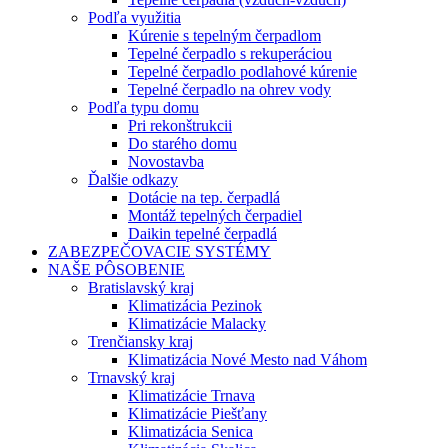
Podľa využitia
Kúrenie s tepelným čerpadlom
Tepelné čerpadlo s rekuperáciou
Tepelné čerpadlo podlahové kúrenie
Tepelné čerpadlo na ohrev vody
Podľa typu domu
Pri rekonštrukcii
Do starého domu
Novostavba
Ďalšie odkazy
Dotácie na tep. čerpadlá
Montáž tepelných čerpadiel
Daikin tepelné čerpadlá
ZABEZPEČOVACIE SYSTÉMY
NAŠE PÔSOBENIE
Bratislavský kraj
Klimatizácia Pezinok
Klimatizácie Malacky
Trenčiansky kraj
Klimatizácia Nové Mesto nad Váhom
Trnavský kraj
Klimatizácie Trnava
Klimatizácie Piešťany
Klimatizácia Senica