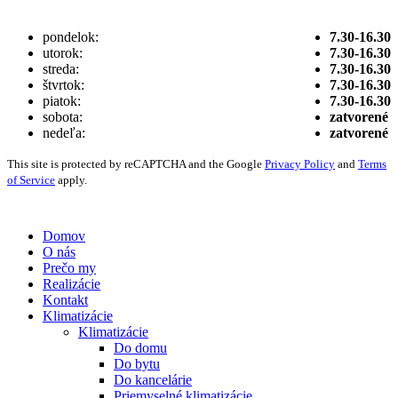
pondelok:
7.30-16.30
utorok:
7.30-16.30
streda:
7.30-16.30
štvrtok:
7.30-16.30
piatok:
7.30-16.30
sobota:
zatvorené
nedeľa:
zatvorené
This site is protected by reCAPTCHA and the Google
Privacy Policy
and
Terms
of Service
apply.
Vytvorené digitálnou agentúrou
Wink & Nod
© 2021
Domov
O nás
Prečo my
Realizácie
Kontakt
Klimatizácie
Klimatizácie
Do domu
Do bytu
Do kancelárie
Priemyselné klimatizácie