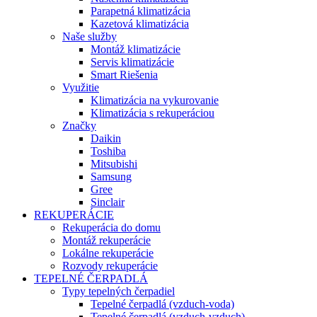
Parapetná klimatizácia
Kazetová klimatizácia
Naše služby
Montáž klimatizácie
Servis klimatizácie
Smart Riešenia
Využitie
Klimatizácia na vykurovanie
Klimatizácia s rekuperáciou
Značky
Daikin
Toshiba
Mitsubishi
Samsung
Gree
Sinclair
REKUPERÁCIE
Rekuperácia do domu
Montáž rekuperácie
Lokálne rekuperácie
Rozvody rekuperácie
TEPELNÉ ČERPADLÁ
Typy tepelných čerpadiel
Tepelné čerpadlá (vzduch-voda)
Tepelné čerpadlá (vzduch-vzduch)