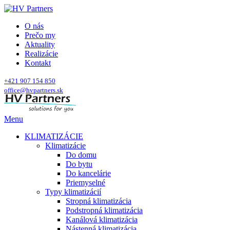
O nás
Prečo my
Aktuality
Realizácie
Kontakt
+421 907 154 850
office@hvpartners.sk
Menu
KLIMATIZÁCIE
Klimatizácie
Do domu
Do bytu
Do kancelárie
Priemyselné
Typy klimatizácií
Stropná klimatizácia
Podstropná klimatizácia
Kanálová klimatizácia
Nástenná klimatizácia