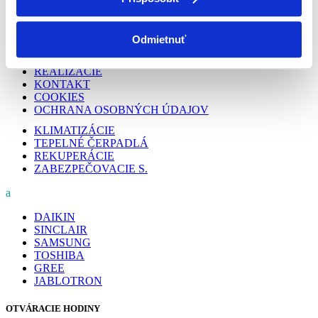
PODSTRÁNKY
Odmietnuť
O NÁS
PREČO MY
REALIZÁCIE
KONTAKT
COOKIES
OCHRANA OSOBNÝCH ÚDAJOV
KLIMATIZÁCIE
TEPELNÉ ČERPADLÁ
REKUPERÁCIE
ZABEZPEČOVACIE S.
a
DAIKIN
SINCLAIR
SAMSUNG
TOSHIBA
GREE
JABLOTRON
OTVÁRACIE HODINY