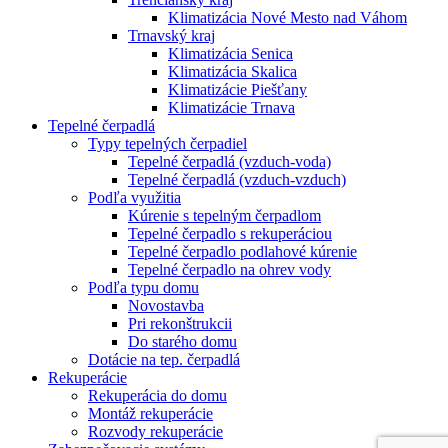
Klimatizácia Nové Mesto nad Váhom
Trnavský kraj
Klimatizácia Senica
Klimatizácia Skalica
Klimatizácie Piešťany
Klimatizácie Trnava
Tepelné čerpadlá
Typy tepelných čerpadiel
Tepelné čerpadlá (vzduch-voda)
Tepelné čerpadlá (vzduch-vzduch)
Podľa využitia
Kúrenie s tepelným čerpadlom
Tepelné čerpadlo s rekuperáciou
Tepelné čerpadlo podlahové kúrenie
Tepelné čerpadlo na ohrev vody
Podľa typu domu
Novostavba
Pri rekonštrukcii
Do starého domu
Dotácie na tep. čerpadlá
Rekuperácie
Rekuperácia do domu
Montáž rekuperácie
Rozvody rekuperácie