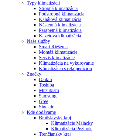
Typy klimatizácií
Stropná klimatizácia
Podstropná klimatizácia
Kanálová klimatizácia
Nástenná klimatizácia
Parapetná klimatizácia
Kazetová klimatizácia
Naše služby
Smart Riešenia
Montáž klimatizácie
Servis klimatizácie
Klimatizácia na vykurovanie
Klimatizácia s rekuperáciou
Značky
Daikin
Toshiba
Mitsubishi
Samsung
Gree
Sinclair
Kde dodávame
Bratislavský kraj
Klimatizácie Malacky
Klimatizácia Pezinok
Trenčiansky kraj