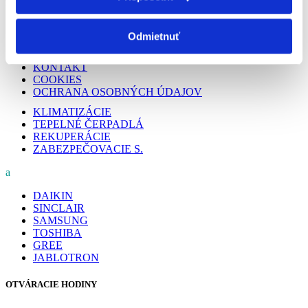
PODSTRÁNKY
O NÁS
Odmietnuť
PREČO MY
REALIZÁCIE
KONTAKT
COOKIES
OCHRANA OSOBNÝCH ÚDAJOV
KLIMATIZÁCIE
TEPELNÉ ČERPADLÁ
REKUPERÁCIE
ZABEZPEČOVACIE S.
a
DAIKIN
SINCLAIR
SAMSUNG
TOSHIBA
GREE
JABLOTRON
OTVÁRACIE HODINY