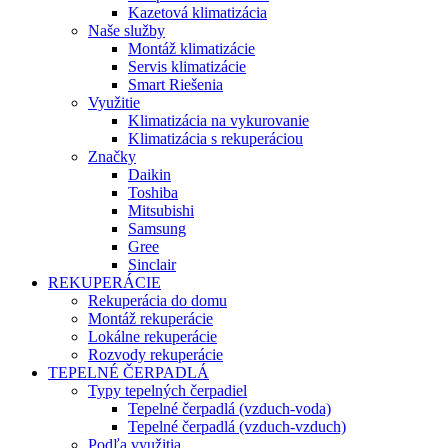
Kazetová klimatizácia
Naše služby
Montáž klimatizácie
Servis klimatizácie
Smart Riešenia
Využitie
Klimatizácia na vykurovanie
Klimatizácia s rekuperáciou
Značky
Daikin
Toshiba
Mitsubishi
Samsung
Gree
Sinclair
REKUPERÁCIE
Rekuperácia do domu
Montáž rekuperácie
Lokálne rekuperácie
Rozvody rekuperácie
TEPELNÉ ČERPADLÁ
Typy tepelných čerpadiel
Tepelné čerpadlá (vzduch-voda)
Tepelné čerpadlá (vzduch-vzduch)
Podľa využitia