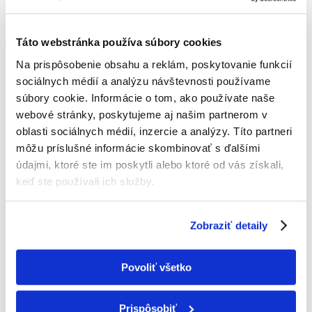
Táto webstránka používa súbory cookies
Na prispôsobenie obsahu a reklám, poskytovanie funkcií
IČO: 52 407 861
IČ DPH: SK2121013532
sociálnych médií a analýzu návštevnosti používame
súbory cookie. Informácie o tom, ako používate naše
+421 907 154 850
webové stránky, poskytujeme aj našim partnerom v
office@hvpartners.sk
oblasti sociálnych médií, inzercie a analýzy. Títo partneri
Hurbanova 3057/57C,
môžu príslušné informácie skombinovať s ďalšími
90501 Senica
údajmi, ktoré ste im poskytli alebo ktoré od vás získali,
Slovensko
keď ste používali ich služby.
O FIRME
Poskytujeme služby v oblasti klimatizácie,
Zobraziť detaily
vzduchotechniky, tepelných čerpadiel a
zabezpečovacích systémov na celom území
Povoliť všetko
Západného Slovenska s primárnym pôsobením
na Záhorí.
Prispôsobiť