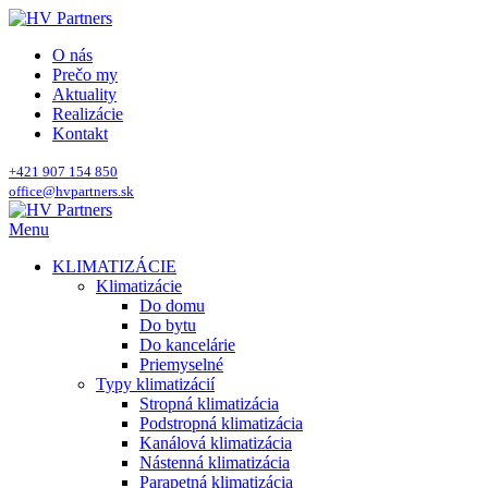
O nás
Prečo my
Aktuality
Realizácie
Kontakt
+421 907 154 850
office@hvpartners.sk
Menu
KLIMATIZÁCIE
Klimatizácie
Do domu
Do bytu
Do kancelárie
Priemyselné
Typy klimatizácií
Stropná klimatizácia
Podstropná klimatizácia
Kanálová klimatizácia
Nástenná klimatizácia
Parapetná klimatizácia