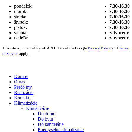
pondelok:
7.30-16.30
utorok:
7.30-16.30
streda:
7.30-16.30
štvrtok:
7.30-16.30
piatok:
7.30-16.30
sobota:
zatvorené
nedeľa:
zatvorené
This site is protected by reCAPTCHA and the Google
Privacy Policy
and
Terms
of Service
apply.
Vytvorené digitálnou agentúrou
Wink & Nod
© 2021
Domov
O nás
Prečo my
Realizácie
Kontakt
Klimatizácie
Klimatizácie
Do domu
Do bytu
Do kancelárie
Priemyselné klimatizácie