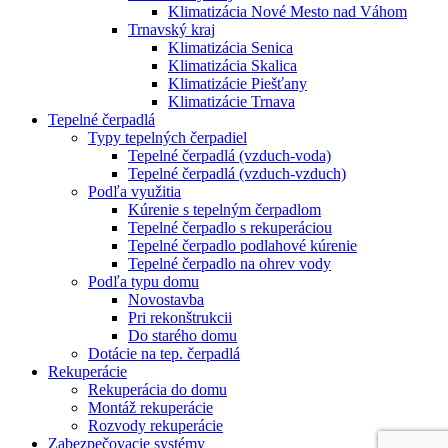
Klimatizácia Nové Mesto nad Váhom
Trnavský kraj
Klimatizácia Senica
Klimatizácia Skalica
Klimatizácie Piešťany
Klimatizácie Trnava
Tepelné čerpadlá
Typy tepelných čerpadiel
Tepelné čerpadlá (vzduch-voda)
Tepelné čerpadlá (vzduch-vzduch)
Podľa využitia
Kúrenie s tepelným čerpadlom
Tepelné čerpadlo s rekuperáciou
Tepelné čerpadlo podlahové kúrenie
Tepelné čerpadlo na ohrev vody
Podľa typu domu
Novostavba
Pri rekonštrukcii
Do starého domu
Dotácie na tep. čerpadlá
Rekuperácie
Rekuperácia do domu
Montáž rekuperácie
Rozvody rekuperácie
Zabezpečovacie systémy