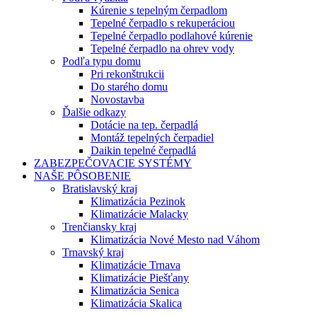
Kúrenie s tepelným čerpadlom
Tepelné čerpadlo s rekuperáciou
Tepelné čerpadlo podlahové kúrenie
Tepelné čerpadlo na ohrev vody
Podľa typu domu
Pri rekonštrukcii
Do starého domu
Novostavba
Ďalšie odkazy
Dotácie na tep. čerpadlá
Montáž tepelných čerpadiel
Daikin tepelné čerpadlá
ZABEZPEČOVACIE SYSTÉMY
NAŠE PÔSOBENIE
Bratislavský kraj
Klimatizácia Pezinok
Klimatizácie Malacky
Trenčiansky kraj
Klimatizácia Nové Mesto nad Váhom
Trnavský kraj
Klimatizácie Trnava
Klimatizácie Piešťany
Klimatizácia Senica
Klimatizácia Skalica