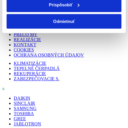
Prispôsobiť
na Záhorí.
PODSTRÁNKY
Odmietnuť
O NÁS
PREČO MY
REALIZÁCIE
KONTAKT
COOKIES
OCHRANA OSOBNÝCH ÚDAJOV
KLIMATIZÁCIE
TEPELNÉ ČERPADLÁ
REKUPERÁCIE
ZABEZPEČOVACIE S.
a
DAIKIN
SINCLAIR
SAMSUNG
TOSHIBA
GREE
JABLOTRON