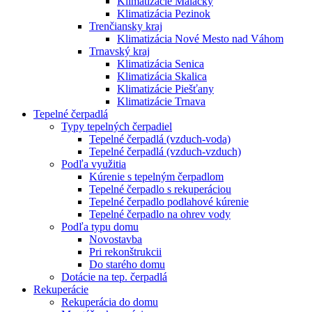
Klimatizácie Malacky
Klimatizácia Pezinok
Trenčiansky kraj
Klimatizácia Nové Mesto nad Váhom
Trnavský kraj
Klimatizácia Senica
Klimatizácia Skalica
Klimatizácie Piešťany
Klimatizácie Trnava
Tepelné čerpadlá
Typy tepelných čerpadiel
Tepelné čerpadlá (vzduch-voda)
Tepelné čerpadlá (vzduch-vzduch)
Podľa využitia
Kúrenie s tepelným čerpadlom
Tepelné čerpadlo s rekuperáciou
Tepelné čerpadlo podlahové kúrenie
Tepelné čerpadlo na ohrev vody
Podľa typu domu
Novostavba
Pri rekonštrukcii
Do starého domu
Dotácie na tep. čerpadlá
Rekuperácie
Rekuperácia do domu