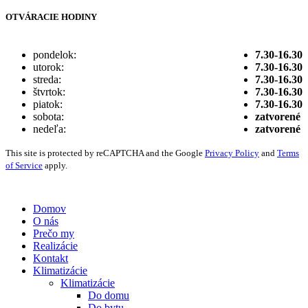
OTVÁRACIE HODINY
pondelok:
7.30-16.30
utorok:
7.30-16.30
streda:
7.30-16.30
štvrtok:
7.30-16.30
piatok:
7.30-16.30
sobota:
zatvorené
nedeľa:
zatvorené
This site is protected by reCAPTCHA and the Google
Privacy Policy
and
Terms
of Service
apply.
Vytvorené digitálnou agentúrou
Wink & Nod
© 2021
Domov
O nás
Prečo my
Realizácie
Kontakt
Klimatizácie
Klimatizácie
Do domu
Do bytu