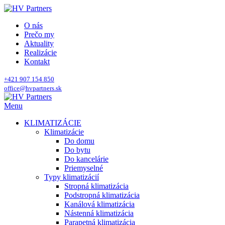
O nás
Prečo my
Aktuality
Realizácie
Kontakt
+421 907 154 850
office@hvpartners.sk
Menu
KLIMATIZÁCIE
Klimatizácie
Do domu
Do bytu
Do kancelárie
Priemyselné
Typy klimatizácií
Stropná klimatizácia
Podstropná klimatizácia
Kanálová klimatizácia
Nástenná klimatizácia
Parapetná klimatizácia