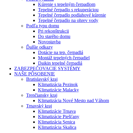
Kúrenie s tepelným čerpadlom
Tepelné čerpadlo s rekuperáciou
Tepelné čerpadlo podlahové kúrenie
Tepelné čerpadlo na ohrev vody
Podľa typu domu
Pri rekonštrukcii
Do starého domu
Novostavba
Ďalšie odkazy
Dotácie na tep. čerpadlá
Montáž tepelných čerpadiel
Daikin tepelné čerpadlá
ZABEZPEČOVACIE SYSTÉMY
NAŠE PÔSOBENIE
Bratislavský kraj
Klimatizácia Pezinok
Klimatizácie Malacky
Trenčiansky kraj
Klimatizácia Nové Mesto nad Váhom
Trnavský kraj
Klimatizácie Trnava
Klimatizácie Piešťany
Klimatizácia Senica
Klimatizácia Skalica