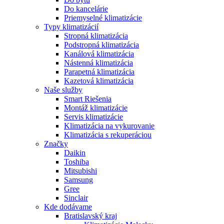
Do kancelárie
Priemyselné klimatizácie
Typy klimatizácií
Stropná klimatizácia
Podstropná klimatizácia
Kanálová klimatizácia
Nástenná klimatizácia
Parapetná klimatizácia
Kazetová klimatizácia
Naše služby
Smart Riešenia
Montáž klimatizácie
Servis klimatizácie
Klimatizácia na vykurovanie
Klimatizácia s rekuperáciou
Značky
Daikin
Toshiba
Mitsubishi
Samsung
Gree
Sinclair
Kde dodávame
Bratislavský kraj