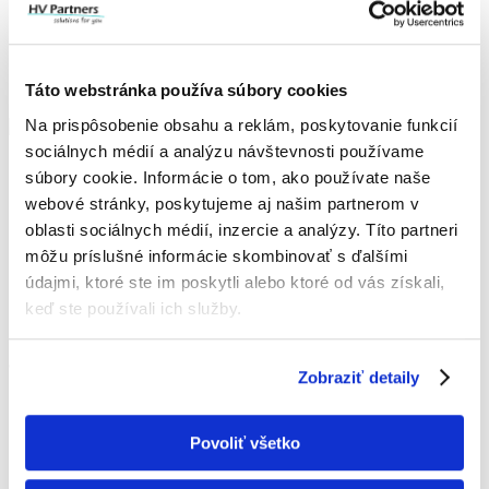
Táto webstránka používa súbory cookies
Na prispôsobenie obsahu a reklám, poskytovanie funkcií
sociálnych médií a analýzu návštevnosti používame
IČO: 52 407 861
súbory cookie. Informácie o tom, ako používate naše
IČ DPH: SK2121013532
webové stránky, poskytujeme aj našim partnerom v
+421 907 154 850
oblasti sociálnych médií, inzercie a analýzy. Títo partneri
office@hvpartners.sk
môžu príslušné informácie skombinovať s ďalšími
údajmi, ktoré ste im poskytli alebo ktoré od vás získali,
Hurbanova 3057/57C,
90501 Senica
keď ste používali ich služby.
Slovensko
O FIRME
Zobraziť detaily
Poskytujeme služby v oblasti klimatizácie,
vzduchotechniky, tepelných čerpadiel a
Povoliť všetko
zabezpečovacích systémov na celom území
Západného Slovenska s primárnym pôsobením