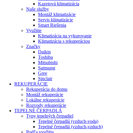
Kazetová klimatizácia
Naše služby
Montáž klimatizácie
Servis klimatizácie
Smart Riešenia
Využitie
Klimatizácia na vykurovanie
Klimatizácia s rekuperáciou
Značky
Daikin
Toshiba
Mitsubishi
Samsung
Gree
Sinclair
REKUPERÁCIE
Rekuperácia do domu
Montáž rekuperácie
Lokálne rekuperácie
Rozvody rekuperácie
TEPELNÉ ČERPADLÁ
Typy tepelných čerpadiel
Tepelné čerpadlá (vzduch-voda)
Tepelné čerpadlá (vzduch-vzduch)
Podľa využitia