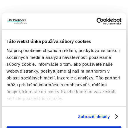
Táto webstránka používa súbory cookies
Na prispôsobenie obsahu a reklám, poskytovanie funkcií
sociálnych médií a analýzu návštevnosti používame
súbory cookie. Informácie o tom, ako používate naše
webové stránky, poskytujeme aj našim partnerom v
IČO: 52 407 861
oblasti sociálnych médií, inzercie a analýzy. Títo partneri
IČ DPH: SK2121013532
môžu príslušné informácie skombinovať s ďalšími
+421 907 154 850
údajmi, ktoré ste im poskytli alebo ktoré od vás získali,
office@hvpartners.sk
keď ste používali ich služby.
Hurbanova 3057/57C,
90501 Senica
Slovensko
Zobraziť detaily
O FIRME