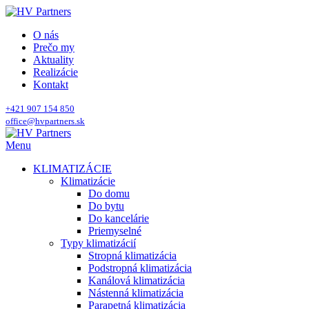
O nás
Prečo my
Aktuality
Realizácie
Kontakt
+421 907 154 850
office@hvpartners.sk
Menu
KLIMATIZÁCIE
Klimatizácie
Do domu
Do bytu
Do kancelárie
Priemyselné
Typy klimatizácií
Stropná klimatizácia
Podstropná klimatizácia
Kanálová klimatizácia
Nástenná klimatizácia
Parapetná klimatizácia