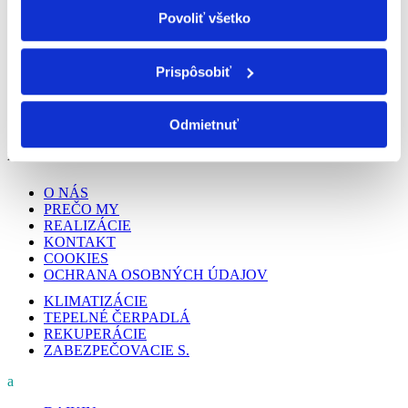
Povoliť všetko
Poskytujeme služby v oblasti klimatizácie,
vzduchotechniky, tepelných čerpadiel a
Prispôsobiť
zabezpečovacích systémov na celom území
Západného Slovenska s primárnym pôsobením
na Záhorí.
Odmietnuť
PODSTRÁNKY
O NÁS
PREČO MY
REALIZÁCIE
KONTAKT
COOKIES
OCHRANA OSOBNÝCH ÚDAJOV
KLIMATIZÁCIE
TEPELNÉ ČERPADLÁ
REKUPERÁCIE
ZABEZPEČOVACIE S.
a