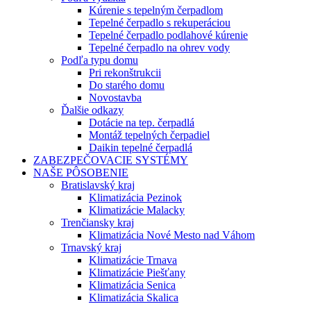
Kúrenie s tepelným čerpadlom
Tepelné čerpadlo s rekuperáciou
Tepelné čerpadlo podlahové kúrenie
Tepelné čerpadlo na ohrev vody
Podľa typu domu
Pri rekonštrukcii
Do starého domu
Novostavba
Ďalšie odkazy
Dotácie na tep. čerpadlá
Montáž tepelných čerpadiel
Daikin tepelné čerpadlá
ZABEZPEČOVACIE SYSTÉMY
NAŠE PÔSOBENIE
Bratislavský kraj
Klimatizácia Pezinok
Klimatizácie Malacky
Trenčiansky kraj
Klimatizácia Nové Mesto nad Váhom
Trnavský kraj
Klimatizácie Trnava
Klimatizácie Piešťany
Klimatizácia Senica
Klimatizácia Skalica