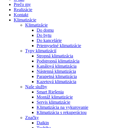
Prečo my
Realizácie
Kontakt
Klimatizácie
Klimatizácie
Do domu
Do bytu
Do kancelárie
Priemyselné klimatizácie
Typy klimatizácií
Stropná klimatizácia
Podstropná klimatizácia
Kanálová klimatizácia
Nástenná klimatizácia
Parapetná klimatizácia
Kazetová klimatizácia
Naše služby
Smart Riešenia
Montáž klimatizácie
Servis klimatizácie
Klimatizácia na vykurovanie
Klimatizácia s rekuperáciou
Značky
Daikin
Toshiba