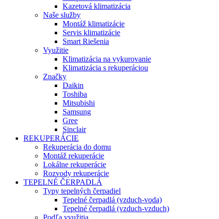
Kazetová klimatizácia
Naše služby
Montáž klimatizácie
Servis klimatizácie
Smart Riešenia
Využitie
Klimatizácia na vykurovanie
Klimatizácia s rekuperáciou
Značky
Daikin
Toshiba
Mitsubishi
Samsung
Gree
Sinclair
REKUPERÁCIE
Rekuperácia do domu
Montáž rekuperácie
Lokálne rekuperácie
Rozvody rekuperácie
TEPELNÉ ČERPADLÁ
Typy tepelných čerpadiel
Tepelné čerpadlá (vzduch-voda)
Tepelné čerpadlá (vzduch-vzduch)
Podľa využitia