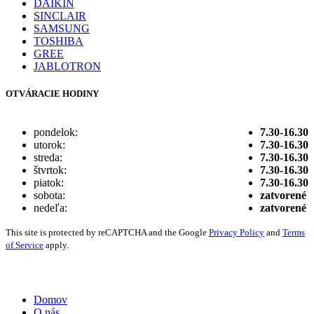
DAIKIN
SINCLAIR
SAMSUNG
TOSHIBA
GREE
JABLOTRON
OTVÁRACIE HODINY
pondelok:
7.30-16.30
utorok:
7.30-16.30
streda:
7.30-16.30
štvrtok:
7.30-16.30
piatok:
7.30-16.30
sobota:
zatvorené
nedeľa:
zatvorené
This site is protected by reCAPTCHA and the Google
Privacy Policy
and
Terms
of Service
apply.
Vytvorené digitálnou agentúrou
Wink & Nod
© 2021
Domov
O nás