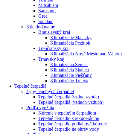
Mitsubishi
Samsung
Gree
Sinclair
Kde dodávame
Bratislavský kraj
Klimatizácie Malacky
Klimatizácia Pezinok
Trenčiansky kraj
Klimatizácia Nové Mesto nad Váhom
Trnavský kraj
Klimatizácia Senica
Klimatizácia Skalica
Klimatizácie Piešťany
Klimatizácie Trnava
Tepelné čerpadlá
Typy tepelných čerpadiel
Tepelné čerpadlá (vzduch-voda)
Tepelné čerpadlá (vzduch-vzduch)
Podľa využitia
Kúrenie s tepelným čerpadlom
Tepelné čerpadlo s rekuperáciou
Tepelné čerpadlo podlahové kúrenie
Tepelné čerpadlo na ohrev vody