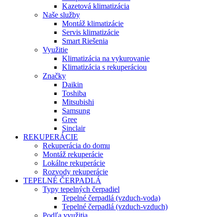
Kazetová klimatizácia
Naše služby
Montáž klimatizácie
Servis klimatizácie
Smart Riešenia
Využitie
Klimatizácia na vykurovanie
Klimatizácia s rekuperáciou
Značky
Daikin
Toshiba
Mitsubishi
Samsung
Gree
Sinclair
REKUPERÁCIE
Rekuperácia do domu
Montáž rekuperácie
Lokálne rekuperácie
Rozvody rekuperácie
TEPELNÉ ČERPADLÁ
Typy tepelných čerpadiel
Tepelné čerpadlá (vzduch-voda)
Tepelné čerpadlá (vzduch-vzduch)
Podľa využitia