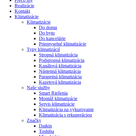
Prečo my
Realizácie
Kontakt
Klimatizácie
Klimatizácie
Do domu
Do bytu
Do kancelárie
Priemyselné klimatizácie
Typy klimatizácií
Stropná klimatizácia
Podstropná klimatizácia
Kanálová klimatizácia
Nástenná klimatizácia
Parapetná klimatizácia
Kazetová klimatizácia
Naše služby
Smart Riešenia
Montáž klimatizácie
Servis klimatizácie
Klimatizácia na vykurovanie
Klimatizácia s rekuperáciou
Značky
Daikin
Toshiba