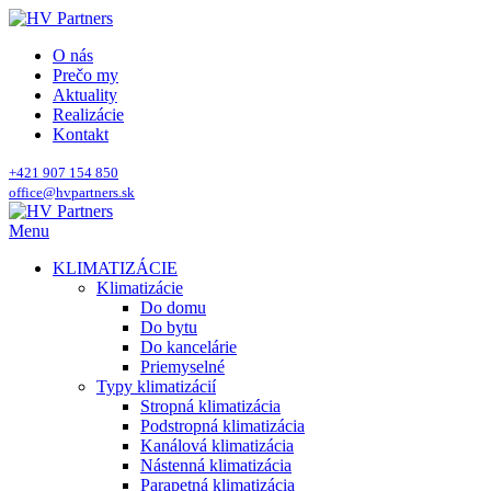
O nás
Prečo my
Aktuality
Realizácie
Kontakt
+421 907 154 850
office@hvpartners.sk
Menu
KLIMATIZÁCIE
Klimatizácie
Do domu
Do bytu
Do kancelárie
Priemyselné
Typy klimatizácií
Stropná klimatizácia
Podstropná klimatizácia
Kanálová klimatizácia
Nástenná klimatizácia
Parapetná klimatizácia