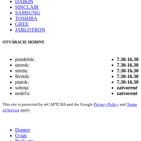
DAIKIN
SINCLAIR
SAMSUNG
TOSHIBA
GREE
JABLOTRON
OTVÁRACIE HODINY
pondelok:
7.30-16.30
utorok:
7.30-16.30
streda:
7.30-16.30
štvrtok:
7.30-16.30
piatok:
7.30-16.30
sobota:
zatvorené
nedeľa:
zatvorené
This site is protected by reCAPTCHA and the Google
Privacy Policy
and
Terms
of Service
apply.
Vytvorené digitálnou agentúrou
Wink & Nod
© 2021
Domov
O nás