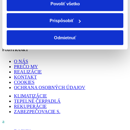
Povoliť všetko
Poskytujeme služby v oblasti klimatizácie,
vzduchotechniky, tepelných čerpadiel a
Prispôsobiť
zabezpečovacích systémov na celom území
Západného Slovenska s primárnym pôsobením
Odmietnuť
na Záhorí.
PODSTRÁNKY
O NÁS
PREČO MY
REALIZÁCIE
KONTAKT
COOKIES
OCHRANA OSOBNÝCH ÚDAJOV
KLIMATIZÁCIE
TEPELNÉ ČERPADLÁ
REKUPERÁCIE
ZABEZPEČOVACIE S.
a