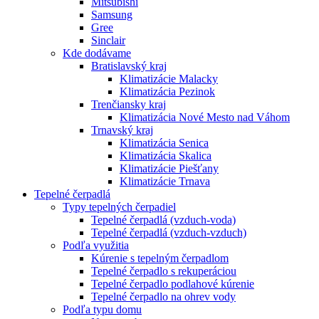
Mitsubishi
Samsung
Gree
Sinclair
Kde dodávame
Bratislavský kraj
Klimatizácie Malacky
Klimatizácia Pezinok
Trenčiansky kraj
Klimatizácia Nové Mesto nad Váhom
Trnavský kraj
Klimatizácia Senica
Klimatizácia Skalica
Klimatizácie Piešťany
Klimatizácie Trnava
Tepelné čerpadlá
Typy tepelných čerpadiel
Tepelné čerpadlá (vzduch-voda)
Tepelné čerpadlá (vzduch-vzduch)
Podľa využitia
Kúrenie s tepelným čerpadlom
Tepelné čerpadlo s rekuperáciou
Tepelné čerpadlo podlahové kúrenie
Tepelné čerpadlo na ohrev vody
Podľa typu domu