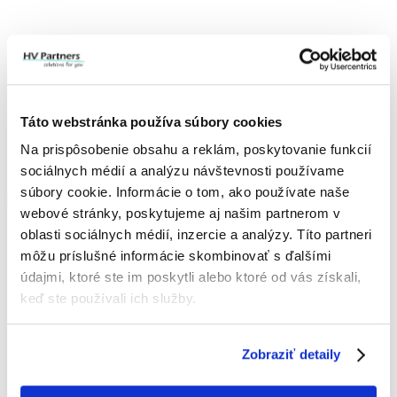
Táto webstránka používa súbory cookies
Na prispôsobenie obsahu a reklám, poskytovanie funkcií
sociálnych médií a analýzu návštevnosti používame
súbory cookie. Informácie o tom, ako používate naše
webové stránky, poskytujeme aj našim partnerom v
oblasti sociálnych médií, inzercie a analýzy. Títo partneri
IČO: 52 407 861
IČ DPH: SK2121013532
môžu príslušné informácie skombinovať s ďalšími
údajmi, ktoré ste im poskytli alebo ktoré od vás získali,
+421 907 154 850
office@hvpartners.sk
keď ste používali ich služby.
Hurbanova 3057/57C,
90501 Senica
Zobraziť detaily
Slovensko
O FIRME