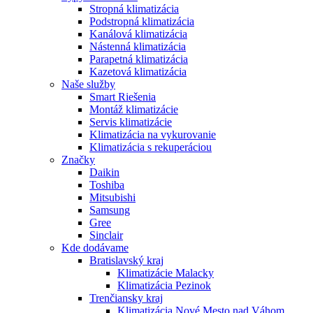
Stropná klimatizácia
Podstropná klimatizácia
Kanálová klimatizácia
Nástenná klimatizácia
Parapetná klimatizácia
Kazetová klimatizácia
Naše služby
Smart Riešenia
Montáž klimatizácie
Servis klimatizácie
Klimatizácia na vykurovanie
Klimatizácia s rekuperáciou
Značky
Daikin
Toshiba
Mitsubishi
Samsung
Gree
Sinclair
Kde dodávame
Bratislavský kraj
Klimatizácie Malacky
Klimatizácia Pezinok
Trenčiansky kraj
Klimatizácia Nové Mesto nad Váhom