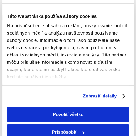
Táto webstránka používa súbory cookies
Na prispôsobenie obsahu a reklám, poskytovanie funkcií
IČO: 52 407 861
sociálnych médií a analýzu návštevnosti používame
IČ DPH: SK2121013532
súbory cookie. Informácie o tom, ako používate naše
+421 907 154 850
webové stránky, poskytujeme aj našim partnerom v
office@hvpartners.sk
oblasti sociálnych médií, inzercie a analýzy. Títo partneri
Hurbanova 3057/57C,
môžu príslušné informácie skombinovať s ďalšími
90501 Senica
údajmi, ktoré ste im poskytli alebo ktoré od vás získali,
Slovensko
keď ste používali ich služby.
O FIRME
Zobraziť detaily
Poskytujeme služby v oblasti klimatizácie,
vzduchotechniky, tepelných čerpadiel a
zabezpečovacích systémov na celom území
Povoliť všetko
Západného Slovenska s primárnym pôsobením
na Záhorí.
Prispôsobiť