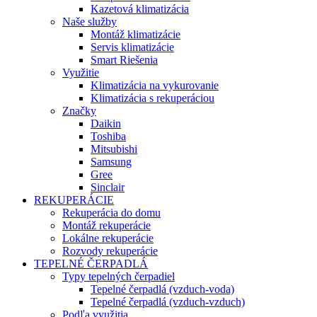
Kazetová klimatizácia
Naše služby
Montáž klimatizácie
Servis klimatizácie
Smart Riešenia
Využitie
Klimatizácia na vykurovanie
Klimatizácia s rekuperáciou
Značky
Daikin
Toshiba
Mitsubishi
Samsung
Gree
Sinclair
REKUPERÁCIE
Rekuperácia do domu
Montáž rekuperácie
Lokálne rekuperácie
Rozvody rekuperácie
TEPELNÉ ČERPADLÁ
Typy tepelných čerpadiel
Tepelné čerpadlá (vzduch-voda)
Tepelné čerpadlá (vzduch-vzduch)
Podľa využitia