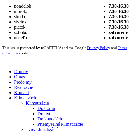
pondelok:
7.30-16.30
utorok:
7.30-16.30
streda:
7.30-16.30
štvrtok:
7.30-16.30
piatok:
7.30-16.30
sobota:
zatvorené
nedeľa:
zatvorené
This site is protected by reCAPTCHA and the Google
Privacy Policy
and
Terms
of Service
apply.
Vytvorené digitálnou agentúrou
Wink & Nod
© 2021
Domov
O nás
Prečo my
Realizácie
Kontakt
Klimatizácie
Klimatizácie
Do domu
Do bytu
Do kancelárie
Priemyselné klimatizácie
Typy klimatizácií