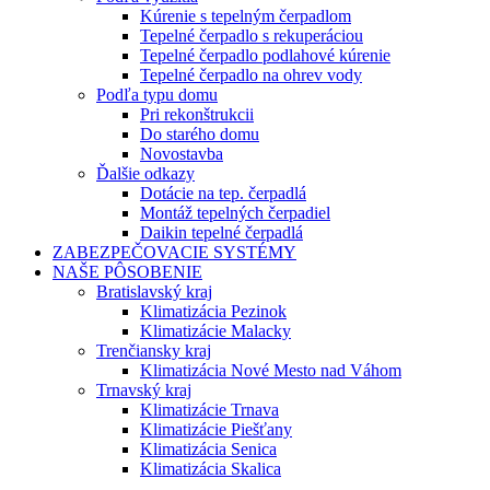
Kúrenie s tepelným čerpadlom
Tepelné čerpadlo s rekuperáciou
Tepelné čerpadlo podlahové kúrenie
Tepelné čerpadlo na ohrev vody
Podľa typu domu
Pri rekonštrukcii
Do starého domu
Novostavba
Ďalšie odkazy
Dotácie na tep. čerpadlá
Montáž tepelných čerpadiel
Daikin tepelné čerpadlá
ZABEZPEČOVACIE SYSTÉMY
NAŠE PÔSOBENIE
Bratislavský kraj
Klimatizácia Pezinok
Klimatizácie Malacky
Trenčiansky kraj
Klimatizácia Nové Mesto nad Váhom
Trnavský kraj
Klimatizácie Trnava
Klimatizácie Piešťany
Klimatizácia Senica
Klimatizácia Skalica