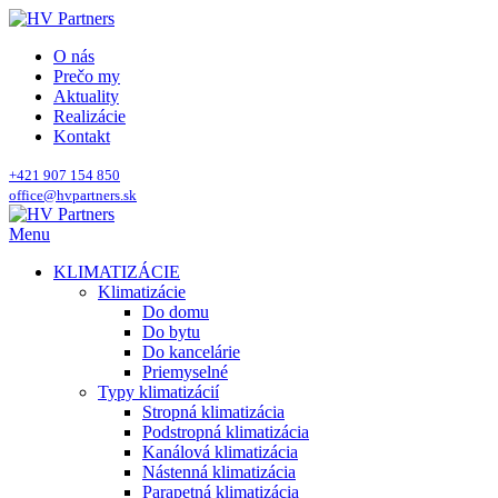
O nás
Prečo my
Aktuality
Realizácie
Kontakt
+421 907 154 850
office@hvpartners.sk
Menu
KLIMATIZÁCIE
Klimatizácie
Do domu
Do bytu
Do kancelárie
Priemyselné
Typy klimatizácií
Stropná klimatizácia
Podstropná klimatizácia
Kanálová klimatizácia
Nástenná klimatizácia
Parapetná klimatizácia