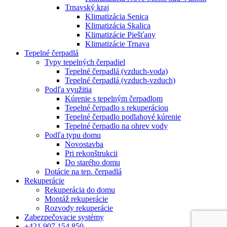
Trnavský kraj
Klimatizácia Senica
Klimatizácia Skalica
Klimatizácie Piešťany
Klimatizácie Trnava
Tepelné čerpadlá
Typy tepelných čerpadiel
Tepelné čerpadlá (vzduch-voda)
Tepelné čerpadlá (vzduch-vzduch)
Podľa využitia
Kúrenie s tepelným čerpadlom
Tepelné čerpadlo s rekuperáciou
Tepelné čerpadlo podlahové kúrenie
Tepelné čerpadlo na ohrev vody
Podľa typu domu
Novostavba
Pri rekonštrukcii
Do starého domu
Dotácie na tep. čerpadlá
Rekuperácie
Rekuperácia do domu
Montáž rekuperácie
Rozvody rekuperácie
Zabezpečovacie systémy
+421 907 154 850