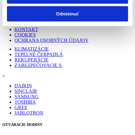
PODSTRÁNKY
O NÁS
Odmietnuť
PREČO MY
REALIZÁCIE
KONTAKT
COOKIES
OCHRANA OSOBNÝCH ÚDAJOV
KLIMATIZÁCIE
TEPELNÉ ČERPADLÁ
REKUPERÁCIE
ZABEZPEČOVACIE S.
a
DAIKIN
SINCLAIR
SAMSUNG
TOSHIBA
GREE
JABLOTRON
OTVÁRACIE HODINY