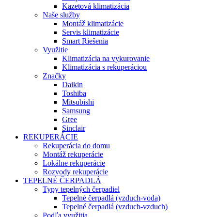
Kazetová klimatizácia
Naše služby
Montáž klimatizácie
Servis klimatizácie
Smart Riešenia
Využitie
Klimatizácia na vykurovanie
Klimatizácia s rekuperáciou
Značky
Daikin
Toshiba
Mitsubishi
Samsung
Gree
Sinclair
REKUPERÁCIE
Rekuperácia do domu
Montáž rekuperácie
Lokálne rekuperácie
Rozvody rekuperácie
TEPELNÉ ČERPADLÁ
Typy tepelných čerpadiel
Tepelné čerpadlá (vzduch-voda)
Tepelné čerpadlá (vzduch-vzduch)
Podľa využitia