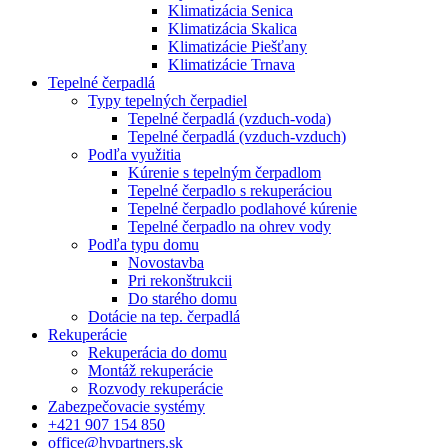
Klimatizácia Senica
Klimatizácia Skalica
Klimatizácie Piešťany
Klimatizácie Trnava
Tepelné čerpadlá
Typy tepelných čerpadiel
Tepelné čerpadlá (vzduch-voda)
Tepelné čerpadlá (vzduch-vzduch)
Podľa využitia
Kúrenie s tepelným čerpadlom
Tepelné čerpadlo s rekuperáciou
Tepelné čerpadlo podlahové kúrenie
Tepelné čerpadlo na ohrev vody
Podľa typu domu
Novostavba
Pri rekonštrukcii
Do starého domu
Dotácie na tep. čerpadlá
Rekuperácie
Rekuperácia do domu
Montáž rekuperácie
Rozvody rekuperácie
Zabezpečovacie systémy
+421 907 154 850
office@hvpartners.sk