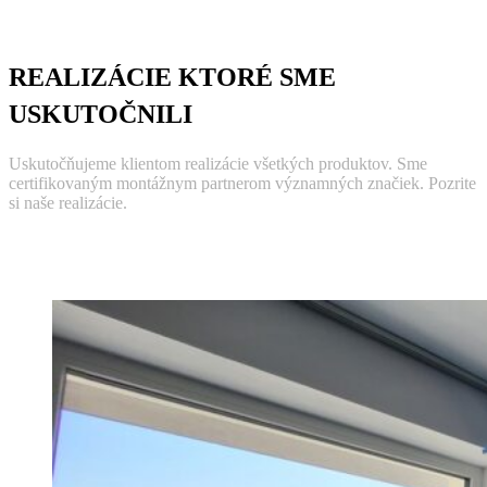
REALIZÁCIE KTORÉ SME
USKUTOČNILI
Uskutočňujeme klientom realizácie všetkých produktov. Sme
certifikovaným montážnym partnerom významných značiek. Pozrite
si naše realizácie.