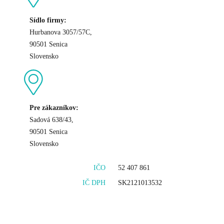
Sídlo firmy:
Hurbanova 3057/57C,
90501 Senica
Slovensko
Pre zákazníkov:
Sadová 638/43,
90501 Senica
Slovensko
IČO
52 407 861
IČ DPH
SK2121013532