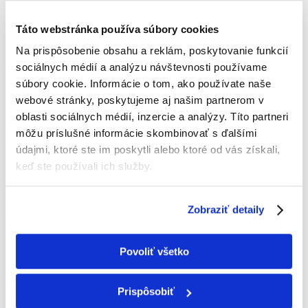
Lenka Samková
Táto webstránka používa súbory cookies
„Super prístup, komunikácia a rýchlosť vybavenia.“
Na prispôsobenie obsahu a reklám, poskytovanie funkcií
Ján Hajdučko
sociálnych médií a analýzu návštevnosti používame
súbory cookie. Informácie o tom, ako používate naše
„Sme veľmi spokojní, profesionálny prístup,
webové stránky, poskytujeme aj našim partnerom v
poradenstvo, rýchla realizácia, kvalitná a odborná
práca.“
oblasti sociálnych médií, inzercie a analýzy. Títo partneri
môžu príslušné informácie skombinovať s ďalšími
Ľubica Konečná
údajmi, ktoré ste im poskytli alebo ktoré od vás získali,
„Prispôsobili sa mojim časovým možnostiam na 100 %,
keď ste používali ich služby.
vrátane soboty. Práca odvedená ne jednotku. Seriózny a
profesionálny prístup.“
Milan Orth
Zobraziť detaily
„Profesionálne vystupovanie, príjemné a milé.
Neskutočne ochotný ľudia čo je v dnešnej dobe niečo
Povoliť všetko
fantastické.“
Hana Steininger
Prispôsobiť
„Mám dobrú skúsenosť s touto firmou. Sú ustretoví,