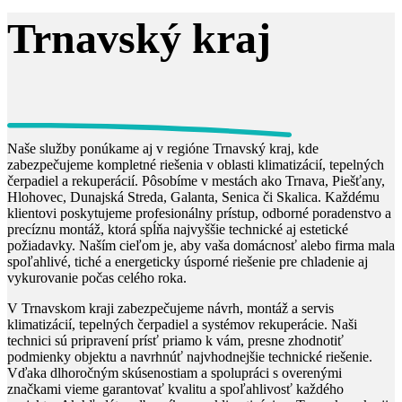
Trnavský kraj
Naše služby ponúkame aj v regióne Trnavský kraj, kde
zabezpečujeme kompletné riešenia v oblasti klimatizácií, tepelných
čerpadiel a rekuperácií. Pôsobíme v mestách ako Trnava, Piešťany,
Hlohovec, Dunajská Streda, Galanta, Senica či Skalica. Každému
klientovi poskytujeme profesionálny prístup, odborné poradenstvo a
precíznu montáž, ktorá spĺňa najvyššie technické aj estetické
požiadavky. Naším cieľom je, aby vaša domácnosť alebo firma mala
spoľahlivé, tiché a energeticky úsporné riešenie pre chladenie aj
vykurovanie počas celého roka.
V Trnavskom kraji zabezpečujeme návrh, montáž a servis
klimatizácií, tepelných čerpadiel a systémov rekuperácie. Naši
technici sú pripravení prísť priamo k vám, presne zhodnotiť
podmienky objektu a navrhnúť najvhodnejšie technické riešenie.
Vďaka dlhoročným skúsenostiam a spolupráci s overenými
značkami vieme garantovať kvalitu a spoľahlivosť každého