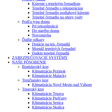
Kúrenie s tepelným čerpadlom
Tepelné čerpadlo s rekuperáciou
Tepelné čerpadlo podlahové kúrenie
Tepelné čerpadlo na ohrev vody
Podľa typu domu
Pri rekonštrukcii
Do starého domu
Novostavba
Ďalšie odkazy
Dotácie na tep. čerpadlá
Montáž tepelných čerpadiel
Daikin tepelné čerpadlá
ZABEZPEČOVACIE SYSTÉMY
NAŠE PÔSOBENIE
Bratislavský kraj
Klimatizácia Pezinok
Klimatizácie Malacky
Trenčiansky kraj
Klimatizácia Nové Mesto nad Váhom
Trnavský kraj
Klimatizácie Trnava
Klimatizácie Piešťany
Klimatizácia Senica
Klimatizácia Skalica