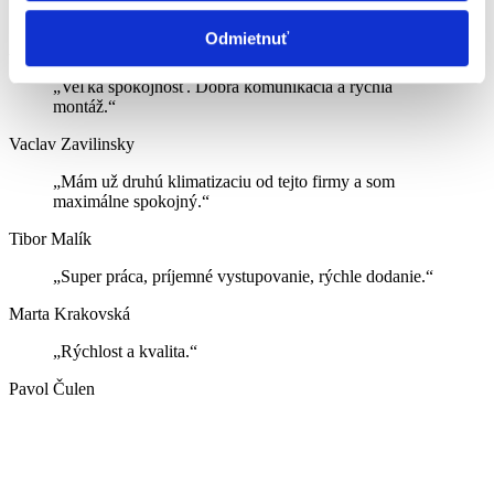
rýchla, odborná a hlavne čistá práca.“
Odmietnuť
Anna Kosíková
„Veľká spokojnosť. Dobrá komunikácia a rýchla
montáž.“
Vaclav Zavilinsky
„Mám už druhú klimatizaciu od tejto firmy a som
maximálne spokojný.“
Tibor Malík
„Super práca, príjemné vystupovanie, rýchle dodanie.“
Marta Krakovská
„Rýchlost a kvalita.“
Pavol Čulen