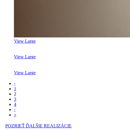
View Large
View Large
View Large
‹
1
2
3
4
›
»
POZRIEŤ ĎALŠIE REALIZÁCIE