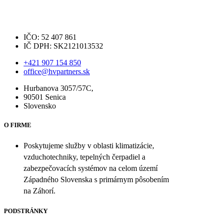
IČO: 52 407 861
IČ DPH: SK2121013532
+421 907 154 850
office@hvpartners.sk
Hurbanova 3057/57C,
90501 Senica
Slovensko
O FIRME
Poskytujeme služby v oblasti klimatizácie,
vzduchotechniky, tepelných čerpadiel a
zabezpečovacích systémov na celom území
Západného Slovenska s primárnym pôsobením
na Záhorí.
PODSTRÁNKY