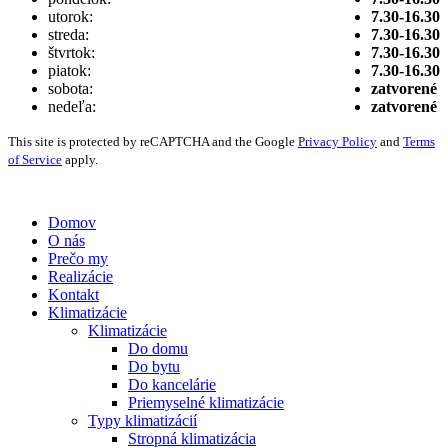
utorok:
7.30-16.30
streda:
7.30-16.30
štvrtok:
7.30-16.30
piatok:
7.30-16.30
sobota:
zatvorené
nedeľa:
zatvorené
This site is protected by reCAPTCHA and the Google
Privacy Policy
and
Terms
of Service
apply.
Vytvorené digitálnou agentúrou
Wink & Nod
© 2021
Domov
O nás
Prečo my
Realizácie
Kontakt
Klimatizácie
Klimatizácie
Do domu
Do bytu
Do kancelárie
Priemyselné klimatizácie
Typy klimatizácií
Stropná klimatizácia