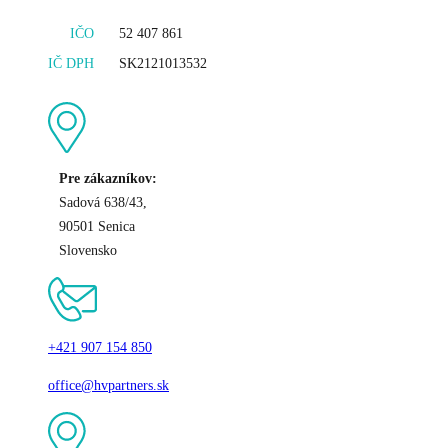
IČO
52 407 861
IČ DPH
SK2121013532
Pre zákazníkov:
Sadová 638/43,
90501 Senica
Slovensko
+421 907 154 850
office@hvpartners.sk