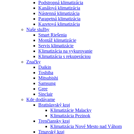
Podstropná klimatizácia
Kanálová klimatizácia
Nástenná klimatizácia
Parapetná klimatizácia
Kazetová klimatizácia
Naše služby
Smart Riešenia
Montáž klimatizácie
Servis klimatizácie
Klimatizácia na vykurovanie
Klimatizácia s rekuperáciou
Značky
Daikin
Toshiba
Mitsubishi
Samsung
Gree
Sinclair
Kde dodávame
Bratislavský kraj
Klimatizácie Malacky
Klimatizácia Pezinok
Trenčiansky kraj
Klimatizácia Nové Mesto nad Váhom
Trnavský kraj