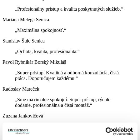
„Profesionálny prístup a kvalita poskytnutých služieb.“
Mariana Melega
Senica
„Maximálna spokojnosť.“
Stanislav Šulc
Senica
„Ochota, kvalita, profesionalita.“
Pavol Rybnikár
Borský Mikuláš
„Super prístup. Kvalitná a odborná konzultácia, čistá
práca. Doporučujem každému.“
Radoslav Mareček
„Sme maximalne spokojní. Super prístup, rýchle
dodanie, profesionálna a čistá montáž.“
Zuzana Jankovičová
„Ďakujeme za odborné poradenstvo, profesionálny
prístup, ústretovosť pri dohodnutých termínoch
montáže. Určite odporúčame.“