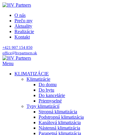
O nás
Prečo my
Aktuality
Realizácie
Kontakt
+421 907 154 850
office@hvpartners.sk
Menu
KLIMATIZÁCIE
Klimatizácie
Do domu
Do bytu
Do kancelárie
Priemyselné
Typy klimatizácií
Stropná klimatizácia
Podstropná klimatizácia
Kanálová klimatizácia
Nástenná klimatizácia
Parapetná klimatizácia