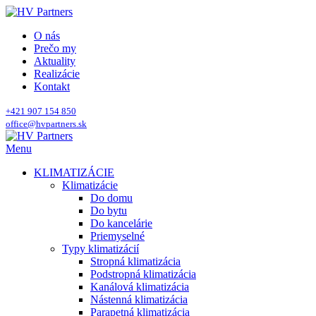
O nás
Prečo my
Aktuality
Realizácie
Kontakt
+421 907 154 850
office@hvpartners.sk
Menu
KLIMATIZÁCIE
Klimatizácie
Do domu
Do bytu
Do kancelárie
Priemyselné
Typy klimatizácií
Stropná klimatizácia
Podstropná klimatizácia
Kanálová klimatizácia
Nástenná klimatizácia
Parapetná klimatizácia