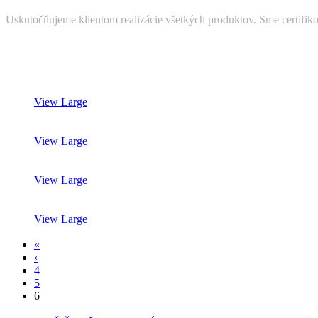
Uskutočňujeme klientom realizácie všetkých produktov. Sme certifik
View Large
View Large
View Large
View Large
«
‹
4
5
6