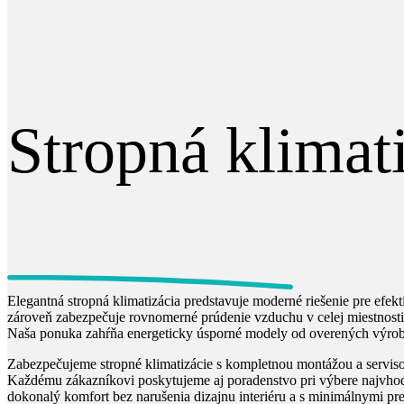
Stropná klimat
Elegantná stropná klimatizácia predstavuje moderné riešenie pre efekt
zároveň zabezpečuje rovnomerné prúdenie vzduchu v celej miestnosti. S
Naša ponuka zahŕňa energeticky úsporné modely od overených výrobc
Zabezpečujeme stropné klimatizácie s kompletnou montážou a servisom.
Každému zákazníkovi poskytujeme aj poradenstvo pri výbere najvhodne
dokonalý komfort bez narušenia dizajnu interiéru a s minimálnymi p