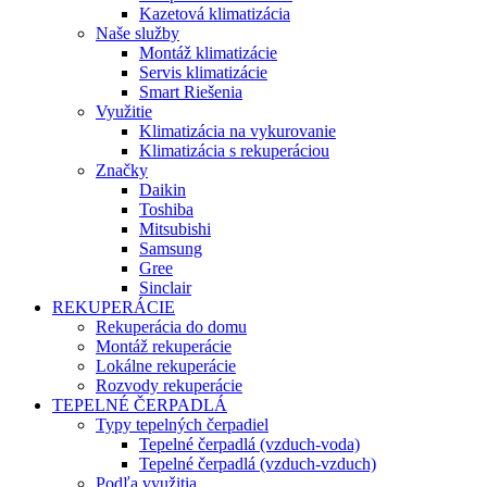
Kazetová klimatizácia
Naše služby
Montáž klimatizácie
Servis klimatizácie
Smart Riešenia
Využitie
Klimatizácia na vykurovanie
Klimatizácia s rekuperáciou
Značky
Daikin
Toshiba
Mitsubishi
Samsung
Gree
Sinclair
REKUPERÁCIE
Rekuperácia do domu
Montáž rekuperácie
Lokálne rekuperácie
Rozvody rekuperácie
TEPELNÉ ČERPADLÁ
Typy tepelných čerpadiel
Tepelné čerpadlá (vzduch-voda)
Tepelné čerpadlá (vzduch-vzduch)
Podľa využitia