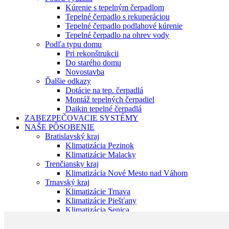
Kúrenie s tepelným čerpadlom
Tepelné čerpadlo s rekuperáciou
Tepelné čerpadlo podlahové kúrenie
Tepelné čerpadlo na ohrev vody
Podľa typu domu
Pri rekonštrukcii
Do starého domu
Novostavba
Ďalšie odkazy
Dotácie na tep. čerpadlá
Montáž tepelných čerpadiel
Daikin tepelné čerpadlá
ZABEZPEČOVACIE SYSTÉMY
NAŠE PÔSOBENIE
Bratislavský kraj
Klimatizácia Pezinok
Klimatizácie Malacky
Trenčiansky kraj
Klimatizácia Nové Mesto nad Váhom
Trnavský kraj
Klimatizácie Trnava
Klimatizácie Piešťany
Klimatizácia Senica
Klimatizácia Skalica