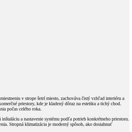
iestneniu v strope šetrí miesto, zachováva čistý vzhľad interiéru a
omerčné priestory, kde je kladený dôraz na estetiku a tichý chod.
ia počas celého roka.
 inštaláciu a nastavenie systému podľa potrieb konkrétneho priestoru.
enia. Stropná klimatizácia je moderný spôsob, ako dosiahnuť