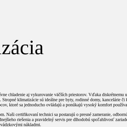
izácia
ívne chladenie aj vykurovanie väčších priestorov. Vďaka diskrétnemu um
tropné klimatizácie sú ideálne pre byty, rodinné domy, kancelárie či k
ov, ktoré sa jednoducho ovládajú a ponúkajú vysoký komfort používan
 Naši certifikovaní technici sa postarajú o presné zameranie, odbornú
jšieho riešenia a pravidelný servis pre dlhodobú spoľahlivosť zariad
revádzkovými nákladmi.